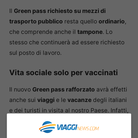
Il
Green pass richiesto su mezzi di
trasporto pubblico
resta quello
ordinario
,
che comprende anche il
tampone
. Lo
stesso che continuerà ad essere richiesto
sul posto di lavoro.
Vita sociale solo per vaccinati
Il nuovo
Green pass rafforzato
avrà effetti
anche sui
viaggi
e le
vacanze
degli italiani
e dei turisti in visita al nostro Paese. Infatti,
questo certificato che sarà
rilasciato solo
ai vaccinati e guariti
sarà
obbligatorio
per