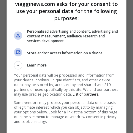
accedere a tutta una serie di luoghi
viagginews.com asks for your consent to
use your personal data for the following
pubblici e della socialità e per partecipare
purposes:
agli eventi. Si legge sul sito del Governo
Personalised advertising and content, advertising and
che sarà richiesto per:
content measurement, audience research and
services development
Spettacoli
Store and/or access information on a device
Spettatori di eventi sportivi
Learn more
Ristorazione al chiuso
Your personal data will be processed and information from
your device (cookies, unique identifiers, and other device
Feste e discoteche
data) may be stored by, accessed by and shared with 319
partners, or used specifically by this site. We and our partners
Cerimonie pubbliche
may use precise geolocation data.
List of partners.
Some vendors may process your personal data on the basis
of legitimate interest, which you can object to by managing
Nel comunicato stampa si spiega che il
your options below. Look for a link at the bottom of this page
or in the site menu to manage or withdraw consent in privacy
Green pass rafforzato sarà richiesto
anche
and cookie settings.
in zona bianca
per le
attività
sopra