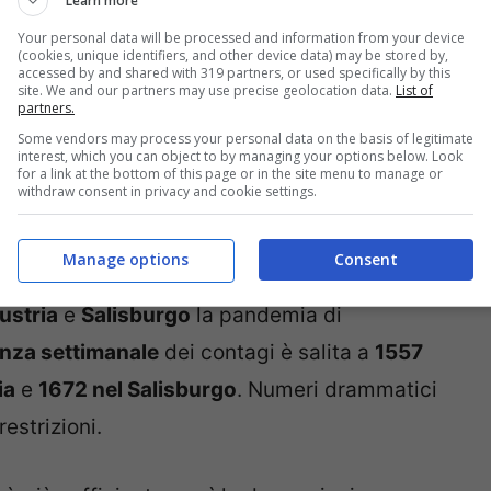
Learn more
Your personal data will be processed and information from your device
(cookies, unique identifiers, and other device data) may be stored by,
accessed by and shared with 319 partners, or used specifically by this
site. We and our partners may use precise geolocation data.
List of
partners.
Some vendors may process your personal data on the basis of legitimate
interest, which you can object to by managing your options below. Look
for a link at the bottom of this page or in the site menu to manage or
withdraw consent in privacy and cookie settings.
nati (Ristorante a Innsbruck. Foto di Jan Hetfleisch/Getty
Manage options
Consent
ustria
e
Salisburgo
la pandemia di
enza settimanale
dei contagi è salita a
1557
ia
e
1672 nel Salisburgo
. Numeri drammatici
estrizioni.