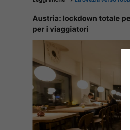
Austria: lockdown totale pe
per i viaggiatori