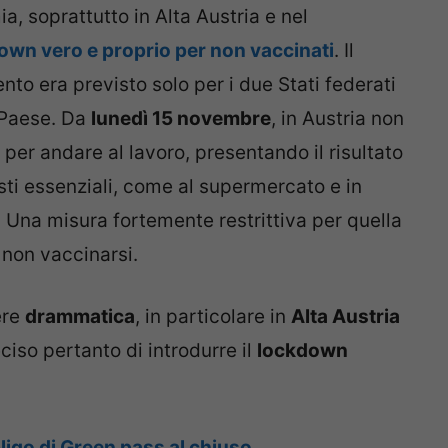
a, soprattutto in Alta Austria e nel
own vero e proprio per non vaccinati
. Il
o era previsto solo per i due Stati federati
l Paese. Da
lunedì 15 novembre
, in Austria non
per andare al lavoro, presentando il risultato
ti essenziali, come al supermercato e in
 Una misura fortemente restrittiva per quella
 non vaccinarsi.
ere
drammatica
, in particolare in
Alta Austria
eciso pertanto di introdurre il
lockdown
ligo di Green pass al chiuso