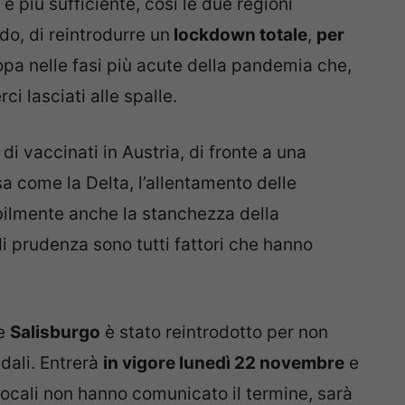
è più sufficiente, così le due regioni
do, di reintrodurre un
lockdown totale
,
per
opa nelle fasi più acute della pandemia che,
i lasciati alle spalle.
di vaccinati in Austria, di fronte a una
sa come la Delta, l’allentamento delle
abilmente anche la stanchezza della
di prudenza sono tutti fattori che hanno
e
Salisburgo
è stato reintrodotto per non
dali. Entrerà
in vigore lunedì 22 novembre
e
locali non hanno comunicato il termine, sarà