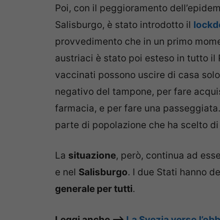
Poi, con il peggioramento dell’epidemi
Salisburgo, è stato introdotto il
lockd
provvedimento che in un primo moment
austriaci è stato poi esteso in tutto i
vaccinati possono uscire di casa solo 
negativo del tampone, per fare acquis
farmacia, e per fare una passeggiata.
parte di popolazione che ha scelto di
La
situazione
, però, continua ad ess
e nel
Salisburgo
. I due Stati hanno d
generale per tutti
.
Leggi anche –>
La Svezia verso l’obb