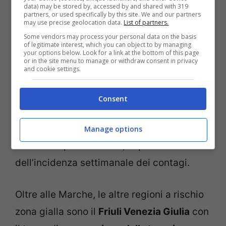
data) may be stored by, accessed by and shared with 319
50 casi su 100mila abitanti
. Il parametro
partners, or used specifically by this site. We and our partners
may use precise geolocation data.
List of partners.
più importante, comunque, è quello del
Some vendors may process your personal data on the basis
tasso di occupazione delle terapie
of legitimate interest, which you can object to by managing
your options below. Look for a link at the bottom of this page
intensive. Un vero e proprio campanello
or in the site menu to manage or withdraw consent in privacy
and cookie settings.
d’allarme sull’epidemia. Tuttavia,
per il
cambio di colore
serve il
superamento di
Consent
tutti e tre i parametri
: occupazione in
terapia intensiva, occupazione dei posti
Manage options
letto nei reparti ordinari, superamento
dell’incidenza settimanale dei contagi.
Oltre alle Marche, le altre regioni a rischio
zona gialla sono il
Friuli Venezia Giulia
con