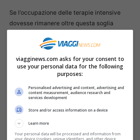
Se l’occupazione delle terapie intensive
dovesse rimanere oltre questa soglia
anche la prossima settimana, è molto
probabile che le Marche passeranno in
zona gialla.
viagginews.com asks for your consent to
use your personal data for the following
purposes:
I parametri decisivi
Personalised advertising and content, advertising and
Oltre all’occupazione delle terapie
content measurement, audience research and
services development
intensive,
altri due parametri
sono
decisivi
Store and/or access information on a device
per il passaggio al giallo
: l’
occupazione
dei reparti in area medica sopra il 15%
e
Learn more
l’
incidenza settimanale dei contagi sopra i
Your personal data will be processed and information from
your device (cookies, unique identifiers, and other device