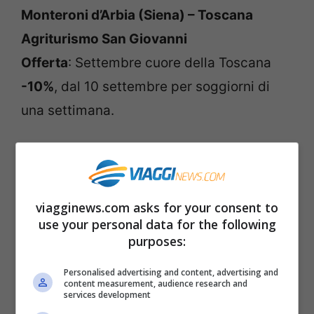
Monteroni d’Arbia (Siena) – Toscana
Agriturismo San Giovanni
Offerta
: Settembre cuore della Toscana
-10%
, dal 10 settembre per soggiorni di
una settimana.
L’agriturismo San Giovanni è immerso nelle
verdi colline della Toscana in una
posizione centrale, da cui è possibile
viagginews.com asks for your consent to
use your personal data for the following
raggiungere facilmente le più belle città
purposes:
d’arte come Siena, Firenze, Arezzo, Lucca,
Pisa, San Gimignano. Con piscina
Personalised advertising and content, advertising and
content measurement, audience research and
services development
panoramica.