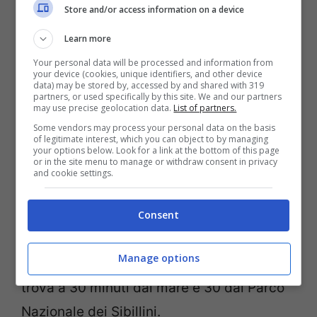
Store and/or access information on a device
Force (Ascoli Piceno) – Marche
Learn more
Agriturismo Ramusè
Your personal data will be processed and information from
Offerta
: Marche, tra mare e tartufo. Su un
your device (cookies, unique identifiers, and other device
data) may be stored by, accessed by and shared with 319
partners, or used specifically by this site. We and our partners
minimo di 3 notti: aperitivo speciale in
may use precise geolocation data.
List of partners.
OMAGGIO. Su un minimo di 7 notti:
Some vendors may process your personal data on the basis
of legitimate interest, which you can object to by managing
aperitivo speciale + truffle experience in
your options below. Look for a link at the bottom of this page
or in the site menu to manage or withdraw consent in privacy
OMAGGIO.
and cookie settings.
Agriturismo Ramusè è situato nella zona
Consent
magica del tartufo sulle colline
Manage options
marchigiane, in posizione panoramica. Si
trova a 30 minuti dal mare e 30 dal Parco
Nazionale dei Sibillini.