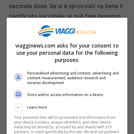
seconda dose. Se si è sprovvisti va bene il
certificato vaccinale, si può fare ingresso
nel Paese però solo dopo 14 giorni dal
completamento del ciclo; un test PCR
viagginews.com asks for your consent to
negativo effettuato nelle 72 ore precedenti
use your personal data for the following
oppure un test antigenico fatto nelle 48
purposes:
ore precedenti; o un certificato di
Personalised advertising and content, advertising and
avvenuta guarigione dal Covid valido 180
content measurement, audience research and
services development
giorni dal primo test positivo.
Store and/or access information on a device
Oltre questo è necessario
compilare il PLF
,
un modulo online, senza il quale viene
Learn more
rifiutato l’ingresso.
Your personal data will be processed and information from
your device (cookies, unique identifiers, and other device
data) may be stored by, accessed by and shared with 319
partners, or used specifically by this site. We and our partners