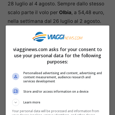
28 luglio al 4 agosto. Sempre dallo stesso
scalo parte il volo per
Olbia
, a 54,48 euro,
nella settimana dal 26 luglio al 2 agosto.
Sono invece tre i voli in offerta
dall’aeroporto di
Milano Linate
: uno per
viagginews.com asks for your consent to
Catania
a 49,98 euro, dal 9 al 16
use your personal data for the following
purposes:
settembre; un altro volo per
Palermo
,
sempre a 49,98 euro, dal 31 agosto al 7
Personalised advertising and content, advertising and
content measurement, audience research and
settembre; infine il volo per
Brindisi
a
services development
56,98 euro, dal 27 luglio al 3 agosto.
Store and/or access information on a device
Learn more
Numerosi sono i voli scontati in partenza
Your personal data will be processed and information from
da Milano Malpensa
. Tra questi