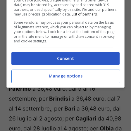
your device (cookies, unique identifiers, and other device
data) may be stored by, accessed by and shared with 319
segnaliamo: il volo diretto a
Palma de
partners, or used specifically by this site. We and our partners
may use precise geolocation data.
List of partners.
Maiorca
da 31,98 euro, dall’8 al 15
Some vendors may process your personal data on the basis
of legitimate interest, which you can object to by managing
settembre; per
Ibiza
a 32,98 euro, dal 29
your options below. Look for a link at the bottom of this page
or in the site menu to manage or withdraw consent in privacy
settembre al 6 ottobre; per
Alghero
a
and cookie settings.
33,98, nella settimana dal 23 al 30
settembre; per
Barcellona
a 36,48 euro,
Consent
dal 15 al 22 settembre; per
Catania
a
Manage options
36,48 euro, dal 2 al 9 settembre; per
Palermo
a 36,48 euro, dal 9 al 16
settembre; per
Brindisi
a 36,48 euro, dal 7
al 14 settembre,; per
Bari
a 36,48 euro, dal
26 luglio al 2 agosto; per
Cagliari
da 40,98
euro, dal 28 luglio al 4 agosto; per
Olbia
da