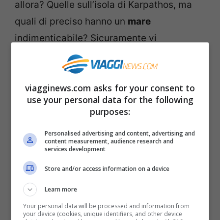
allora? Quelle sull’isola di Karpathos, ma
quali di preciso hanno un
mare
indimenticabile? Sicuramente vi
consigliamo di visitare
Poliou Patami
, la
Spiaggia degli Uccelli, oppure raggiungere
viagginews.com asks for your consent to
via mare la straordinaria
Kato Lakos
.
use your personal data for the following
Ricordate che potrete scegliere tra tante
purposes:
spiagge diverse: quelle di sola sabbia,
Personalised advertising and content, advertising and
oppure quelle di ciottoli, quelle attrezzate
content measurement, audience research and
services development
o quelle libere. Una cosa è certa, il mare è
Store and/or access information on a device
bellissimo.
Learn more
La spiaggia di
Apella
, per esempio, è
Your personal data will be processed and information from
your device (cookies, unique identifiers, and other device
sicuramente una delle più belle dell’isola e