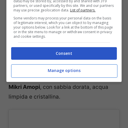
data) may be stored by, accessed by and shared with 319
partners, or used specifically by this site. We and our partners
anche super romantica. Una destinazione
may use precise geolocation data.
List of partners.
Some vendors may process your personal data on the basis
da sogno da aggiungere anche alla
of legitimate interest, which you can object to by managing
your options below. Look for a link at the bottom of this page
spiaggia di
Achata
con i suoi ciottoli
or in the site menu to manage or withdraw consent in privacy
and cookie settings.
bianchi alternati a sabbia per un risultato
da cartolina. Se invece preferite una
Consent
destinazione un po’ più turistica, con
spiagge attrezzate e dei ristorantini di
Manage options
pesce lungo la costa potreste puntare a
Mikri Amopi
, con sabbia dorata, acqua
limpida e cristallina.