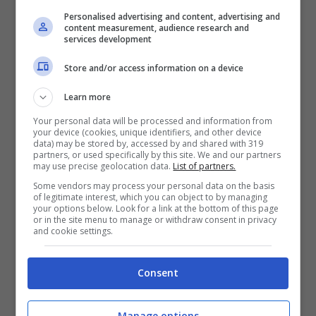
La villa infatti è durante l’estate un
punto
Personalised advertising and content, advertising and
di ritrovo
: Maria e Maurizio sono soliti
content measurement, audience research and
services development
ospitare amici. Oltre ovviamente al loro
Store and/or access information on a device
figlio adottivo Gabriele.
Learn more
Cosa vedere all’Argentario tra
Your personal data will be processed and information from
your device (cookies, unique identifiers, and other device
Ansedonia e Orbetello
data) may be stored by, accessed by and shared with 319
partners, or used specifically by this site. We and our partners
may use precise geolocation data.
List of partners.
Le vacanze di Maria De Filippi e Maurizio
Some vendors may process your personal data on the basis
of legitimate interest, which you can object to by managing
Costanzo si svolgono dunque in buona
your options below. Look for a link at the bottom of this page
or in the site menu to manage or withdraw consent in privacy
parte in questo angolo di Toscana,
and cookie settings.
all’Argentario. Siamo in piena maremma fra
Consent
gli ampi spazi verdi e le belle spiagge, a
due passi dalla
laguna di Orbetello
di
Manage options