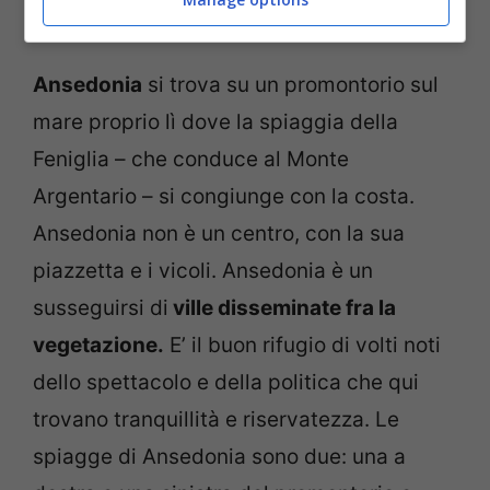
Porto Santo Stefano e Porto Ercole.
Ansedonia
si trova su un promontorio sul
mare proprio lì dove la spiaggia della
Feniglia – che conduce al Monte
Argentario – si congiunge con la costa.
Ansedonia non è un centro, con la sua
piazzetta e i vicoli. Ansedonia è un
susseguirsi di
ville disseminate fra la
vegetazione.
E’ il buon rifugio di volti noti
dello spettacolo e della politica che qui
trovano tranquillità e riservatezza. Le
spiagge di Ansedonia sono due: una a