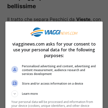
bellissime
Il tratto che separa Peschici da
Vieste
, con
l’imponente monolite di
Pizzomunno
, è un
susseguirsi di meraviglia che riempie gli
viagginews.com asks for your consent to
occhi. Innumerevoli calette spuntano un
use your personal data for the following
po’ ovunque come una sorpresa. Una delle
purposes:
più affascinanti è senza dubbio la
Spiaggia
Personalised advertising and content, advertising and
di Portogreco
, ma a pochi passi da lì
content measurement, audience research and
services development
potrete raggiungere la bellissima
Spiaggia
Store and/or access information on a device
dei Colombi
, con l’omonima grotta. Poco
distante, incastonata in una candida
Learn more
falesia scolpita e al riparo dai venti c’è
Your personal data will be processed and information from
your device (cookies, unique identifiers, and other device