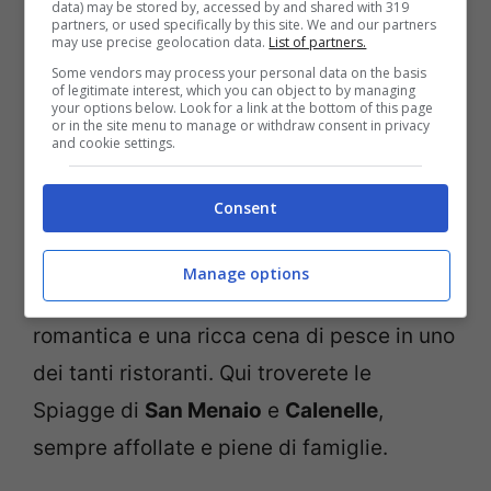
Cala della Sanguinara
, meta ideale per chi
data) may be stored by, accessed by and shared with 319
partners, or used specifically by this site. We and our partners
si vuole dedicare alla tintarella e ai lunghi
may use precise geolocation data.
List of partners.
Some vendors may process your personal data on the basis
bagni nelle acque cristalline, imperdibile la
of legitimate interest, which you can object to by managing
your options below. Look for a link at the bottom of this page
vicina
Grotta dei Pomodori
.
or in the site menu to manage or withdraw consent in privacy
and cookie settings.
Lungo il litorale si incontra
Rodi Garganico
,
Consent
un paesino a picco sul mare circondato da
ricchi agrumeti e sormontato da un antico
Manage options
castello. Da visitare per una passeggiata
romantica e una ricca cena di pesce in uno
dei tanti ristoranti. Qui troverete le
Spiagge di
San Menaio
e
Calenelle
,
sempre affollate e piene di famiglie.