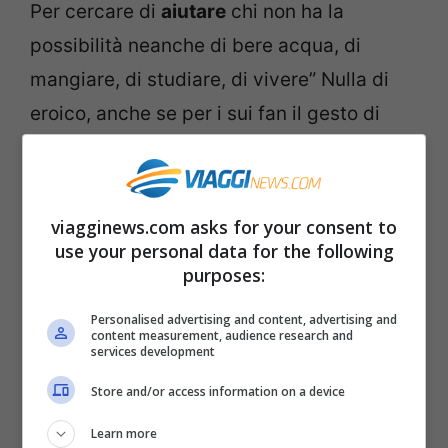
Per cercare di
aiutare
chi non ha la
possibilità neanche di bere acqua, di
mangiare, di studiare, di vivere” Nulla di
eroico, anche se per i sui fan il gesto di
Ultimo con il suo viaggio in Africa è stato
molto significativo.
viagginews.com asks for your consent to
use your personal data for the following
purposes:
Personalised advertising and content, advertising and
content measurement, audience research and
services development
Store and/or access information on a device
Learn more