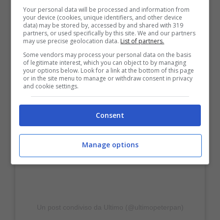
Your personal data will be processed and information from
your device (cookies, unique identifiers, and other device
data) may be stored by, accessed by and shared with 319
partners, or used specifically by this site. We and our partners
may use precise geolocation data.
List of partners.
Some vendors may process your personal data on the basis
Visualizza questo post su Instagram
of legitimate interest, which you can object to by managing
your options below. Look for a link at the bottom of this page
or in the site menu to manage or withdraw consent in privacy
and cookie settings.
Consent
Manage options
Un post condiviso da Ultimo (@ultimopeterpan)