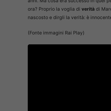
anni. Ma cosa era successo in quel p
ora? Proprio la voglia di
verità
di Mar
nascosto e dirgli la verità: è innocent
(Fonte immagini Rai Play)