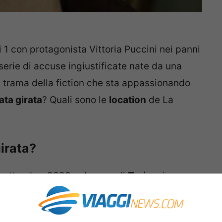
i 1 con protagonista Vittoria Puccini nei panni
serie di accuse ingiustificate nate da una
la trama della fiction che sta appassionando
ata girata
? Quali sono le
location
de La
girata?
a settembre 2020 nel cuore di
Torino
, in
infatti muoversi i protagonisti tra alcuni dei
osì i telespettatori a scoprire delle realtà e