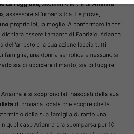
e La Fuggitiva
, seguiamo la via di
Arianna
io
, assessore all’urbanistica. Le prove,
ano
proprio lei, la moglie. A confermare la tesi
 dichiara essere l’amante di Fabrizio. Arianna
a dell’arresto e la sua azione lascia tutti
i famiglia, una donna semplice e nessuno si
do sia di uccidere il marito, sia di fuggire
i Arianna e si scoprono lati nascosti della sua
lista
di cronaca locale che scopre che la
sterminio della sua famiglia durante una
he in quel caso Arianna era scomparsa per 10