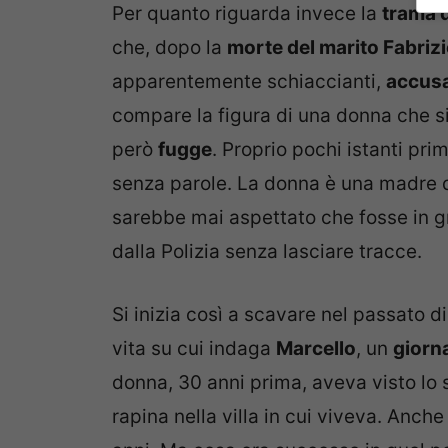
Per quanto riguarda invece la
trama d
che, dopo la
morte del marito Fabriz
apparentemente schiaccianti,
accus
compare la figura di una donna che si
però
fugge
. Proprio pochi istanti prim
senza parole. La donna è una madre d
sarebbe mai aspettato che fosse in gra
dalla Polizia senza lasciare tracce.
Si inizia così a scavare nel passato d
vita su cui indaga
Marcello
, un
giorna
donna, 30 anni prima, aveva visto lo 
rapina nella villa in cui viveva. Anc