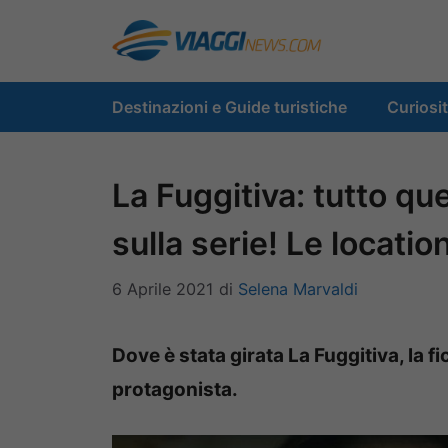
Vai
al
contenuto
Destinazioni e Guide turistiche
Curiosi
La Fuggitiva: tutto qu
sulla serie! Le locatio
6 Aprile 2021
di
Selena Marvaldi
Dove è stata girata La Fuggitiva, la fi
protagonista.