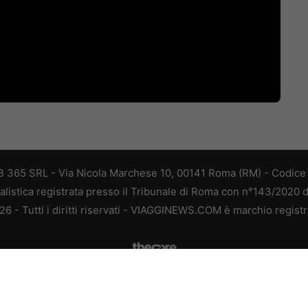
 365 SRL - Via Nicola Marchese 10, 00141 Roma (RM) - Codice F
alistica registrata presso il Tribunale di Roma con n°143/2020 
 - Tutti i diritti riservati - VIAGGINEWS.COM è marchio registr
e attività pubblicitarie su questo sito sono gestite da theCoreA
Chi siamo
-
Redazione
-
Disclaimer
-
Privacy Policy