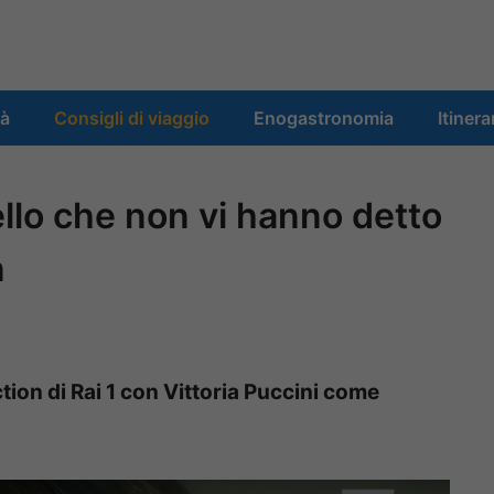
tà
Consigli di viaggio
Enogastronomia
Itinera
ello che non vi hanno detto
n
ction di Rai 1 con Vittoria Puccini come