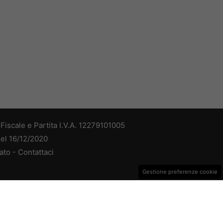
iscale e Partita I.V.A. 12279101005
del 16/12/2020
ato -
Contattaci
Gestione preferenze cookie
dv