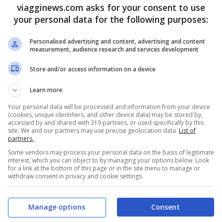
 periodo storico, infatti, le serie tv e i
viagginews.com asks for your consent to use
your personal data for the following purposes:
aiutando a sconfiggere la noia e a scoprire
on possiamo raggiungere per via delle
Personalised advertising and content, advertising and content
measurement, audience research and services development
Store and/or access information on a device
itiva vede la maggior parte delle scene
Learn more
sul
Lago Maggiore
. Possiamo infatti seguire
Your personal data will be processed and information from your device
(cookies, unique identifiers, and other device data) may be stored by,
to action thriller tra Parco Dora, il Castello
accessed by and shared with 319 partners, or used specifically by this
site. We and our partners may use precise geolocation data.
List of
ampus Einaudi, il grattacielo Intesa San
partners.
el Lago Maggiore, La Fuggitiva ci porta anche
Some vendors may process your personal data on the basis of legitimate
interest, which you can object to by managing your options below. Look
for a link at the bottom of this page or in the site menu to manage or
o tra le vie e le piazze della città.
withdraw consent in privacy and cookie settings.
gitiva
Manage options
Consent