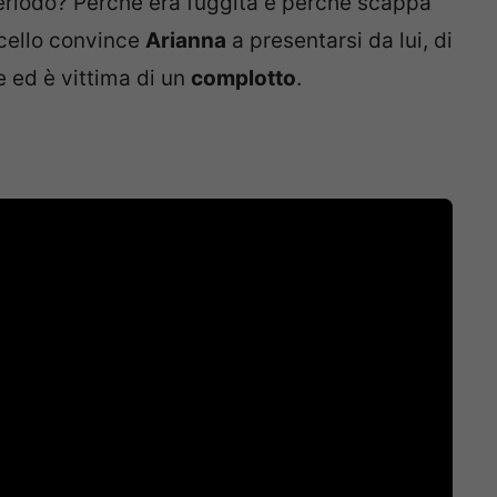
eriodo? Perché era fuggita e perché scappa
cello convince
Arianna
a presentarsi da lui, di
e ed è vittima di un
complotto
.