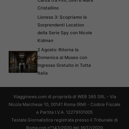
Canta tra Pini, Ulivi e Mare
Cristallino
Lioness 3: Scopriamo le
Sorprendenti Location
della Serie Spy con Nicole
Kidman
2 Agosto: Ritorna la
Domenica al Museo con
Ingresso Gratuito in Tutta
Italia
Viagginews.com di proprietà di WEB 365 SRL - Via
Nicola Marchese 10, 00141 Roma (RM) - Codice Fiscale
e Partita I.V.A. 12279101005
Testata Giornalistica registrata presso il Tribunale di
Roma con n°143/2020 del 16/12/2020