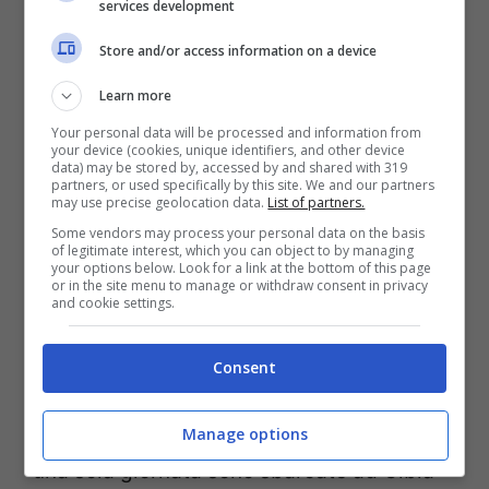
ritrovata a dover chiudere tutto in fretta e
services development
furia.
Store and/or access information on a device
Learn more
La paura è questo possa risuccedere.
Your personal data will be processed and information from
Essere
zona bianca
è un privilegio da
your device (cookies, unique identifiers, and other device
data) may be stored by, accessed by and shared with 319
mantenere e per farlo serve il pugno duro.
partners, or used specifically by this site. We and our partners
may use precise geolocation data.
List of partners.
Solinas, il governatore della Sardegna,
Some vendors may process your personal data on the basis
of legitimate interest, which you can object to by managing
aveva annunciato propri questo:
controlli
your options below. Look for a link at the bottom of this page
or in the site menu to manage or withdraw consent in privacy
rigorosi ai porti e agli aeroporti.
and cookie settings.
Ma stando a quello riportato da alcuni
Consent
esponenti del M5S non sembra che sia
così. Nella denuncia evidenziano che in
Manage options
una sola giornata sono sbarcate ad Olbia