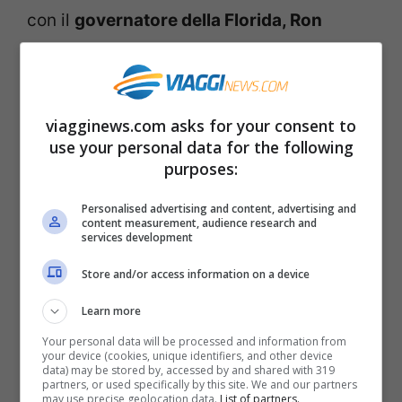
con il
governatore della Florida, Ron
DeSantis
, il quale sembra che abbia data
piena solidarietà e appoggio alle decisioni
del Sindaco.
viagginews.com asks for your consent to
use your personal data for the following
I costi e le problematiche del
purposes:
tunnel di Musk
Personalised advertising and content, advertising and
content measurement, audience research and
services development
Un progetto ambizioso. Un esempio per il
Store and/or access information on a device
mondo. Bene, ma
quanto costerà
tutto
questo? Ovviamente le trattative sono in
Learn more
atto e anche se Elon Musk sta twittando
Your personal data will be processed and information from
your device (cookies, unique identifiers, and other device
data) may be stored by, accessed by and shared with 319
entusiasta in queste ore, la strada per
partners, or used specifically by this site. We and our partners
may use precise geolocation data.
List of partners.