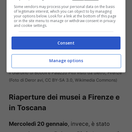
Some vendors may process your personal data on the basis
of legitimate interest, which you can object to by managing
your options below. Look for a link at the bottom of this page
or in the site menu to manage or withdraw consent in privacy
and cookie settings.
Consent
Manage options
Il Giardino di Boboli e Palazzo Pitti visto da dietro, Firenze
(Foto di Deror avi, CC BY-SA 3.0, Wikimedia Commons)
Riaperture dei musei a Firenze e
in Toscana
Mercoledì 20 gennaio
, invece, è stato