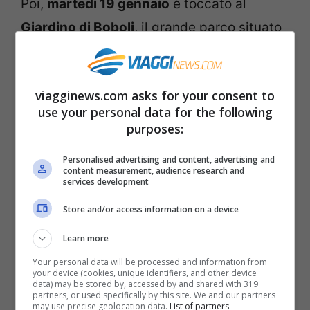
Poi,
martedì 19 gennaio
è toccato al
Giardino di Boboli
, il grande parco situato
alle spalle di Palazzo Pitti. Il grande
portone di accesso al giardino è stato
viagginews.com asks for your consent to
aperto martedì mattina alle 8.30 da Eike
use your personal data for the following
Schmidt, direttore delle Gallerie degli
purposes:
Uffizi (complesso museale che comprende
Personalised advertising and content, advertising and
anche Palazzo Pitti e il Giardino di Boboli).
content measurement, audience research and
services development
Store and/or access information on a device
Leggi anche –>
Capitale Italiana della
Cultura 2022: scelta Procida
Learn more
Your personal data will be processed and information from
your device (cookies, unique identifiers, and other device
data) may be stored by, accessed by and shared with 319
partners, or used specifically by this site. We and our partners
may use precise geolocation data.
List of partners.