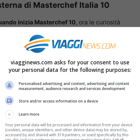
sterna di Masterchef Italia 10
uando inizia Masterchef 10
, ora le curiosità
le
prove
, gli
eliminati
e il
dove vedere tutte le
d’Italia!
viagginews.com asks for your consent to use
ennaio, i
concorrenti di Masterchef 10
your personal data for the following purposes:
da Agricola Savarajana
, nel cuore del Parco
Personalised advertising and content, advertising and content
si svolgerà la
prova in esterna
che, come
measurement, audience research and services development
 sera ancora di più perché i ragazzi dovranno
Store and/or access information on a device
,
Barbieri
o
Cannavacciuolo
, ma quelli dei
Learn more
 di questa prova in esterna.
Your personal data will be processed and information from your device
(cookies, unique identifiers, and other device data) may be stored by,
accessed by and shared with 319 partners, or used specifically by this
iungerà l’obbiettivo, sarà costretta ad
site. We and our partners may use precise geolocation data.
List of