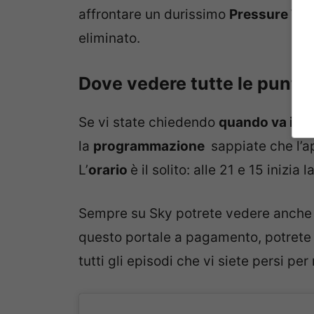
affrontare un durissimo
Pressure Tes
eliminato.
Dove vedere tutte le puntat
Se vi state chiedendo
quando va in 
la
programmazione
sappiate che l’a
L’
orario
è il solito: alle 21 e 15 inizia
Sempre su Sky potrete vedere anche
questo portale a pagamento, potrete
tutti gli episodi che vi siete persi p