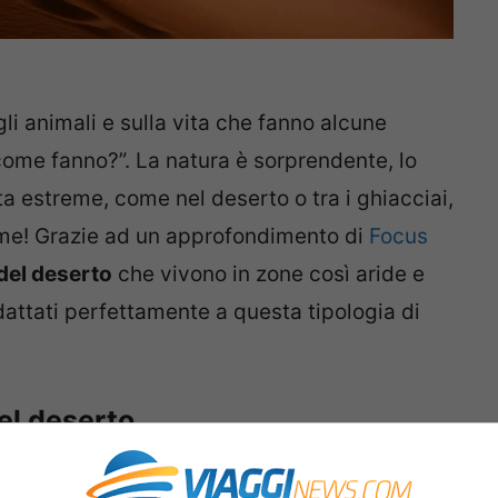
 animali e sulla vita che fanno alcune
me fanno?”. La natura è sorprendente, lo
a estreme, come nel deserto o tra i ghiacciai,
me! Grazie ad un approfondimento di
Focus
del deserto
che vivono in zone così aride e
attati perfettamente a questa tipologia di
del deserto
e vivono meglio nel deserto troviamo il