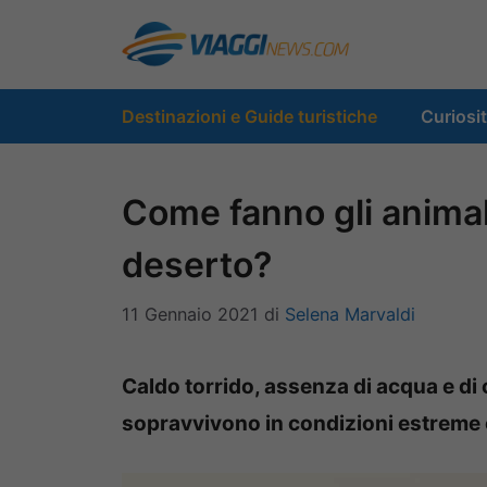
Vai
al
contenuto
Destinazioni e Guide turistiche
Curiosi
Come fanno gli animal
deserto?
11 Gennaio 2021
di
Selena Marvaldi
Caldo torrido, assenza di acqua e di 
sopravvivono in condizioni estreme 