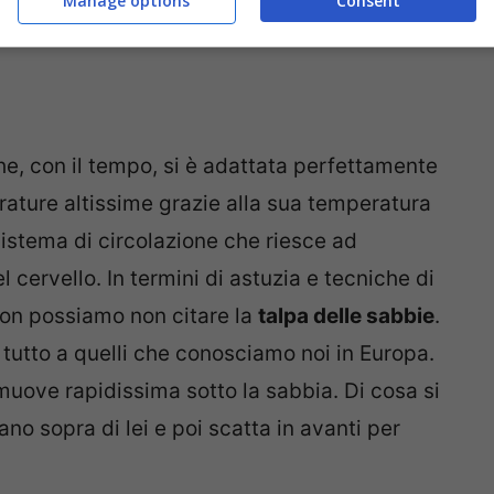
Manage options
Consent
he si fanno poi scivolare in bocca!
he, con il tempo, si è adattata perfettamente
rature altissime grazie alla sua temperatura
sistema di circolazione che riesce ad
 cervello. In termini di astuzia e tecniche di
non possiamo non citare la
talpa delle sabbie
.
 tutto a quelli che conosciamo noi in Europa.
 muove rapidissima sotto la sabbia. Di cosa si
ano sopra di lei e poi scatta in avanti per