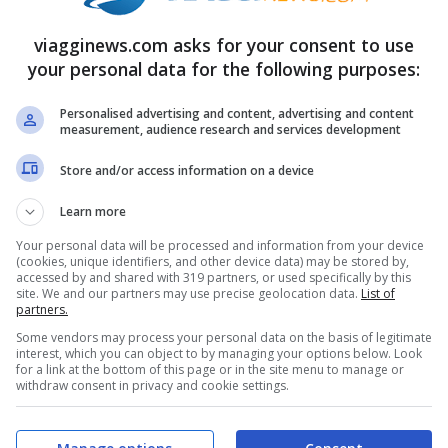
a, che altro non è che “Beep-Bepp”. Si tratta di
viagginews.com asks for your consent to use
llo, ma con zampe robuste che gli permettono
your personal data for the following purposes:
prede come rettili e topi che vivono nel
Personalised advertising and content, advertising and content
measurement, audience research and services development
Store and/or access information on a device
 trovare acqua da bere
Learn more
bbia, caldo torrido e scarsità di cibo fresco?
Your personal data will be processed and information from your device
(cookies, unique identifiers, and other device data) may be stored by,
o una nostra mano, con il corpo ricoperto di
accessed by and shared with 319 partners, or used specifically by this
site. We and our partners may use precise geolocation data.
List of
atori. Riescono a bere sfruttando l’umidità
partners.
Some vendors may process your personal data on the basis of legitimate
e e che, grazie a delle scanalature tra le
interest, which you can object to by managing your options below. Look
for a link at the bottom of this page or in the site menu to manage or
tamente alla bocca. Super ingegnoso!
withdraw consent in privacy and cookie settings.
re, i
coleotteri delle nebbie
non sono da
tte si spostano sulle dune vicino alla costa e