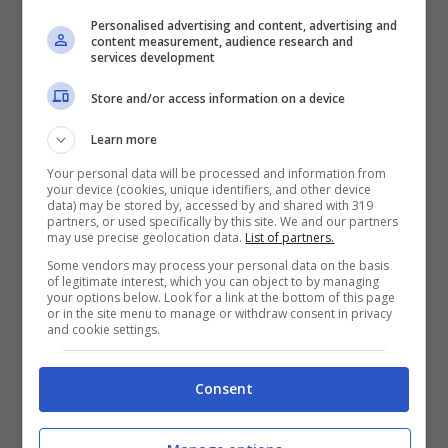
Personalised advertising and content, advertising and
Sono stati confermati i ristoranti dello
content measurement, audience research and
services development
scorso anno nella valutazione più alta delle
Store and/or access information on a device
3 stelle. Si tratta di
11 ristoranti
al vertice
Learn more
della cucina italiana e mondiale. L’anno
Your personal data will be processed and information from
scorso erano
your device (cookies, unique identifiers, and other device
data) may be stored by, accessed by and shared with 319
partners, or used specifically by this site. We and our partners
may use precise geolocation data.
List of partners.
Due Stelle
Some vendors may process your personal data on the basis
of legitimate interest, which you can object to by managing
your options below. Look for a link at the bottom of this page
Anacapri – L’Olivo
or in the site menu to manage or withdraw consent in privacy
and cookie settings.
Brusciano – Taverna Estia
Cervere- Antica Corona Reale
Consent
Cesenatico – Magnolia
Colle di Val d’Elsa – Arnolfo