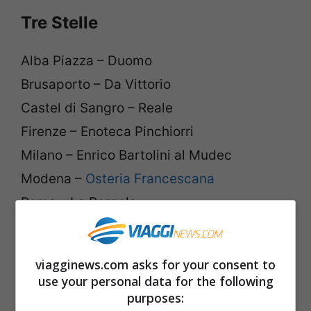
Tre Stelle
Alba Piazza – Duomo
Brusaporto – Da Vittorio
Castel di Sangro – Reale
Firenze – Enoteca Pinchiorri
Milano – Enrico Bartolini al Mudec
Modena –
Osteria Francescana
Roma – La Pergola
Rubano – Le Calandre
Runate – Dal Pescatore
viagginews.com asks for your consent to
San Cassiano – St. Hubertus
use your personal data for the following
Senigallia – Uliassi
purposes: