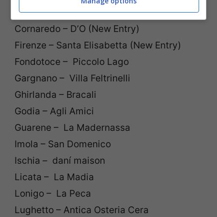
Manage options
Concesio – Miramonti l’Altro
Cornaredo – D’O (New Entry)
Firenze – Santa Elisabetta (New Entry)
Fondotoce – Piccolo Lago
Gargnano – Villa Feltrinelli
Ghirlanda – Bracali
Godia – Agli Amici
Guarene – La Madernassa
Imola – San Domenico
Ischia – daní maison
Licata – La Madia
Lonigo – La Peca
Lughetto – Antica Osteria Cera