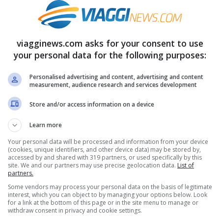
 non solo. Tra gli altri obblighi a bordo dei
e anche i guanti. Inoltre il biglietto del treno
he per gli Intercity così da poter viaggiare in
viagginews.com asks for your consent to use
your personal data for the following purposes:
contattati subito qualora si fosse fatto un
 risultato positivo al Covid-19.
Personalised advertising and content, advertising and content
measurement, audience research and services development
l Covid-19
Store and/or access information on a device
Learn more
gionali, nonostante siano quelli maggiormente
Your personal data will be processed and information from your device
on ci sarà il biglietto nominativo, né la
(cookies, unique identifiers, and other device data) may be stored by,
accessed by and shared with 319 partners, or used specifically by this
rò esserci le indicazioni di dove sedersi,
site. We and our partners may use precise geolocation data.
List of
partners.
are sempre un posto libero tra un
Some vendors may process your personal data on the basis of legitimate
interest, which you can object to by managing your options below. Look
à essere fatto in autonomia dai passeggeri
for a link at the bottom of this page or in the site menu to manage or
withdraw consent in privacy and cookie settings.
ti e rigorosi di prima.