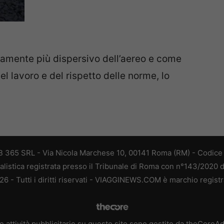
tamente più dispersivo dell’aereo e come
l lavoro e del rispetto delle norme, lo
 365 SRL - Via Nicola Marchese 10, 00141 Roma (RM) - Codice F
alistica registrata presso il Tribunale di Roma con n°143/2020 
 - Tutti i diritti riservati - VIAGGINEWS.COM è marchio registr
e attività pubblicitarie su questo sito sono gestite da theCoreA