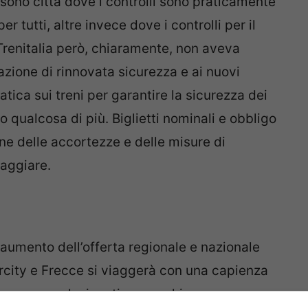
sono città dove i controlli sono praticamente
er tutti, altre invece dove i controlli per il
renitalia però, chiaramente, non aveva
uazione di rinnovata sicurezza e ai nuovi
tica sui treni per garantire la sicurezza dei
 qualcosa di più. Biglietti nominali e obbligo
ne delle accortezze e delle misure di
iaggiare.
aumento dell’offerta regionale e nazionale
tercity e Frecce si viaggerà con una capienza
 essere selezionati a scacchiera per