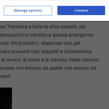
Manage options
Consent
lle stazioni
n Trenitalia e tutte le altre società, sta
 tempestivo e corretto a questa emergenza
uali. Kit protettivi, dispenser con gel
duare presunti casi sospetti e chiaramente
di lavoro, di sosta e di transito. Nelle stazioni
 persone che entrano da quelle che escono ed
menti.