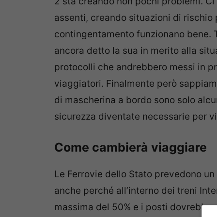
2 sta creando non pochi problemi. Ci 
assenti, creando situazioni di rischio p
contingentamento funzionano bene. T
ancora detto la sua in merito alla sit
protocolli che andrebbero messi in pra
viaggiatori. Finalmente però sappiamo
di mascherina a bordo sono solo alcu
sicurezza diventate necessarie per v
Come cambierà viaggiare
Le Ferrovie dello Stato prevedono un 
anche perché all’interno dei treni In
massima del 50% e i posti dovrebbero