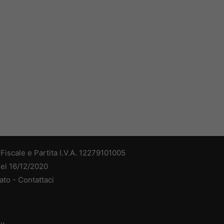
iscale e Partita I.V.A. 12279101005
del 16/12/2020
ato -
Contattaci
dv