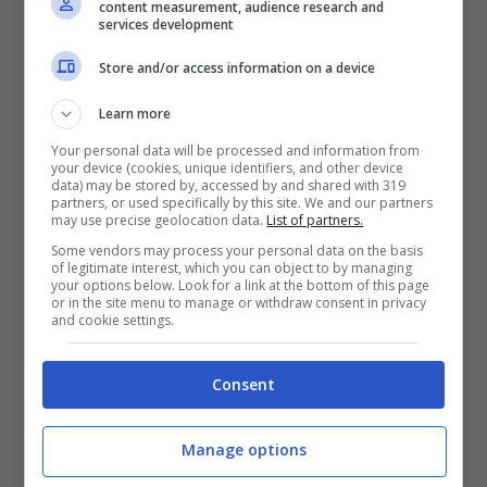
con oltre 2milioni di luci. L’
albero di Natale
content measurement, audience research and
services development
principale della città lo troverete a Praca
Store and/or access information on a device
Do Comercio che, con i suoi 30 metri di
Learn more
altezza, sarà un gigantesco inno alla
Your personal data will be processed and information from
festività più amata da grandi e piccini. In
your device (cookies, unique identifiers, and other device
data) may be stored by, accessed by and shared with 319
Praca Do Municipio
inoltre fino al 6
partners, or used specifically by this site. We and our partners
may use precise geolocation data.
List of partners.
gennaio 2020 potrete godere
Some vendors may process your personal data on the basis
dell’atmosfera natalizia con tanto buon
of legitimate interest, which you can object to by managing
your options below. Look for a link at the bottom of this page
cibo, eventi musicali, giostre e mercatini.
or in the site menu to manage or withdraw consent in privacy
and cookie settings.
Per gli amanti dei presepi poi dovrete
visitare assolutamente la Basilica de
Consent
Estrela e la Cattedrale di Lisbona. Torna
poi l’appuntamento con
Wonderland
Manage options
Lisbona
dal 30 novembre al 5 gennaio, il