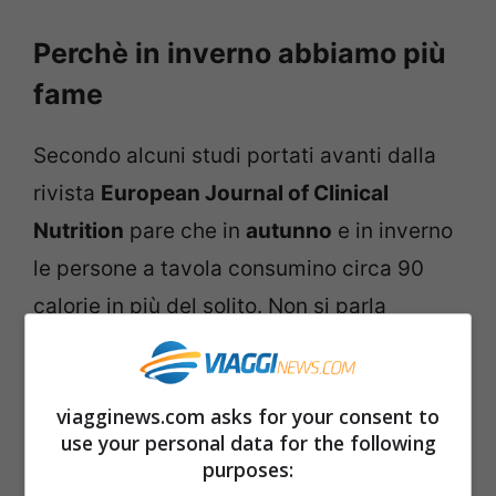
Perchè in inverno abbiamo più
fame
Secondo alcuni studi portati avanti dalla
rivista
European Journal of Clinical
Nutrition
pare che in
autunno
e in inverno
le persone a tavola consumino circa 90
calorie in più del solito. Non si parla
dell’equivalente di un hamburger con
patatine, ma per chi è attento alla linea è
viagginews.com asks for your consent to
comunque più del solito. Ma soprattutto
use your personal data for the following
mangiamo di più perché abbiamo un
purposes:
maggior senso di
fame
. La spiegazione è