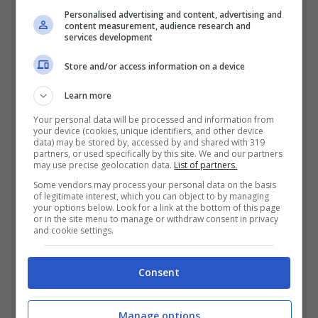
Personalised advertising and content, advertising and
abbastanza semplice. Col fatto che le
content measurement, audience research and
services development
giornate si accorciano e che è molto più
Store and/or access information on a device
probabile che ci sia brutto tempo, la
quantità di luce va diminuendo e noi ci
Learn more
sentiamo
tristi
. Di conseguenza ci
Your personal data will be processed and information from
your device (cookies, unique identifiers, and other device
rendiamo conto che i mesi estivi sono
data) may be stored by, accessed by and shared with 319
partners, or used specifically by this site. We and our partners
may use precise geolocation data.
List of partners.
veramente terminati e ci rimane come
Some vendors may process your personal data on the basis
unica soluzione quella di “buttarci” sul
of legitimate interest, which you can object to by managing
your options below. Look for a link at the bottom of this page
cibo.
Mangiare è infatti la cosa che ci
or in the site menu to manage or withdraw consent in privacy
and cookie settings.
consola maggiormente e più rapidamente
di tutte
. Inoltre mangiare ci scalda anche,
Consent
produce calore dentro di noi e quindi
quando fa freddo ci viene automatico,
Manage options