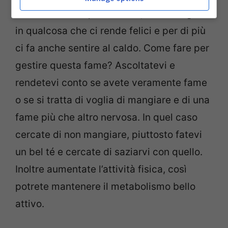
come un istinto primordiale, voler rifugiarci
in qualcosa che ci rende felici e per di più
ci fa anche sentire al caldo. Come fare per
gestire questa fame? Ascoltatevi e
rendetevi conto se avete veramente fame
o se si tratta di voglia di mangiare e di una
fame più che altro nervosa. In quel caso
cercate di non mangiare, piuttosto fatevi
un bel té e cercate di saziarvi con quello.
Inoltre aumentate l’attività fisica, così
potrete mantenere il metabolismo bello
attivo.