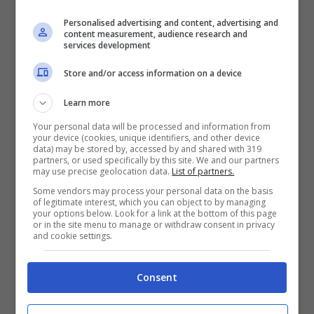
l’anticiclone africano. Le temperature
Personalised advertising and content, advertising and
inizieranno a scendere di 3/4 dapprima al
content measurement, audience research and
services development
Nord e su parte del Centro, Toscana e
Marche poi
venerdì 23 agosto
anche il
Store and/or access information on a device
resto del Centro sarà investito dall’aria più
Learn more
fresca, solo il Sud resterà ancora
Your personal data will be processed and information from
your device (cookies, unique identifiers, and other device
influenzato dal caldo africano ma in forma
data) may be stored by, accessed by and shared with 319
partners, or used specifically by this site. We and our partners
molto più attenuata, almeno di 3 gradi in
may use precise geolocation data.
List of partners.
Some vendors may process your personal data on the basis
meno rispetto ad inizio settimana.
of legitimate interest, which you can object to by managing
your options below. Look for a link at the bottom of this page
or in the site menu to manage or withdraw consent in privacy
and cookie settings.
Consent