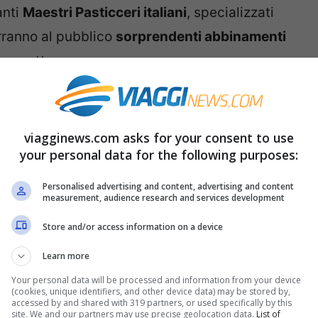
anti
Maestri Pasticceri italiani
, specializzati
orranno al pubblico
sorprendenti abbinamenti
l panettone.
in un’esplosione di profumi e sapori, nello
i suoi meravigliosi panorami.
viagginews.com asks for your consent to use
your personal data for the following purposes:
Personalised advertising and content, advertising and content
measurement, audience research and services development
Store and/or access information on a device
Learn more
Your personal data will be processed and information from your device
(cookies, unique identifiers, and other device data) may be stored by,
accessed by and shared with 319 partners, or used specifically by this
site. We and our partners may use precise geolocation data.
List of