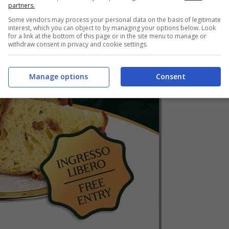
partners.
Some vendors may process your personal data on the basis of legitimate
interest, which you can object to by managing your options below. Look
for a link at the bottom of this page or in the site menu to manage or
withdraw consent in privacy and cookie settings.
Manage options
Consent