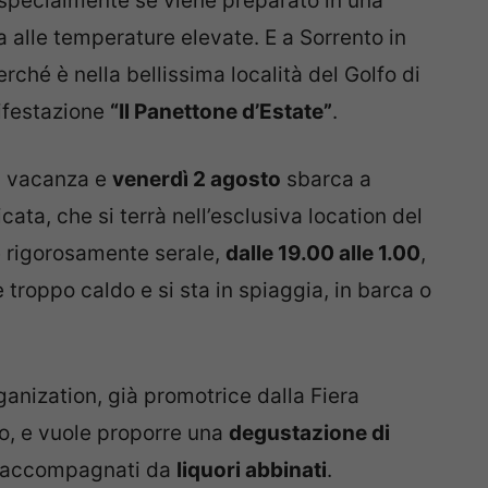
, specialmente se viene preparato in una
a alle temperature elevate. E a Sorrento in
ché è nella bellissima località del Golfo di
nifestazione
“Il Panettone d’Estate”
.
in vacanza e
venerdì 2 agosto
sbarca a
ta, che si terrà nell’esclusiva location del
 è rigorosamente serale,
dalle 19.00 alle 1.00
,
troppo caldo e si sta in spiaggia, in barca o
anization, già promotrice dalla Fiera
o, e vuole proporre una
degustazione di
 e accompagnati da
liquori abbinati
.