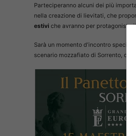
Parteciperanno alcuni dei più import
nella creazione di lievitati, che prop
estivi
che avranno per protagonista i
Sarà un momento d’incontro speciale, 
scenario mozzafiato di Sorrento, con 