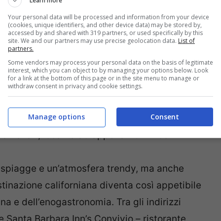
Learn more
Your personal data will be processed and information from your device
(cookies, unique identifiers, and other device data) may be stored by,
accessed by and shared with 319 partners, or used specifically by this
site. We and our partners may use precise geolocation data.
List of
partners.
opo il devastante uragano di un anno e mezzo
Some vendors may process your personal data on the basis of legitimate
trazioni e si rinnovano le offerte culturali.
interest, which you can object to by managing your options below. Look
for a link at the bottom of this page or in the site menu to manage or
sito archeologico con oltre 1000
withdraw consent in privacy and cookie settings.
frono alloggio nella zona proponendo anche
Manage options
Consent
t’anno saranno attivi collegamenti aerei
a Ballari, località ad appena 40 km da
spiagge e un’atmosfera trendy, ma anche
destinazione californiana diventa così appetibile
a e dell’enogastronomia. Tra gli indirizzi
he Santa Barbara Inn’s Convivio – ristorante