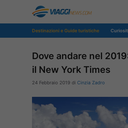
Vai
al
contenuto
Destinazioni e Guide turistiche
Curiosi
Dove andare nel 2019: 
il New York Times
24 Febbraio 2019
di
Cinzia Zadro