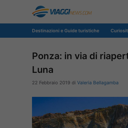
Vai
al
contenuto
Destinazioni e Guide turistiche
Curiosi
Ponza: in via di riaper
Luna
22 Febbraio 2019
di
Valeria Bellagamba