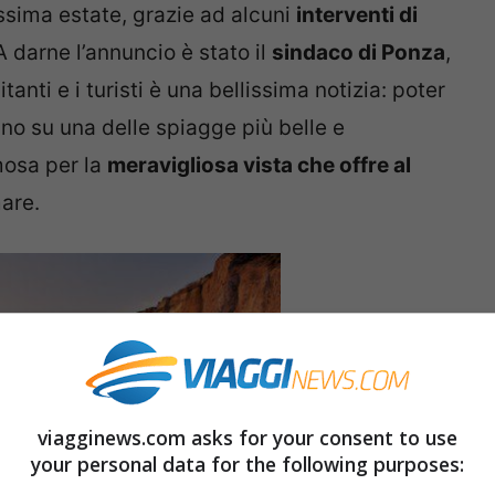
ossima estate, grazie ad alcuni
interventi di
 A darne l’annuncio è stato il
sindaco di Ponza
,
itanti e i turisti è una bellissima notizia: poter
agno su una delle spiagge più belle e
amosa per la
meravigliosa vista che offre al
mare.
viagginews.com asks for your consent to use
your personal data for the following purposes: