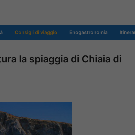
tà
Consigli di viaggio
Enogastronomia
Itinera
tura la spiaggia di Chiaia di