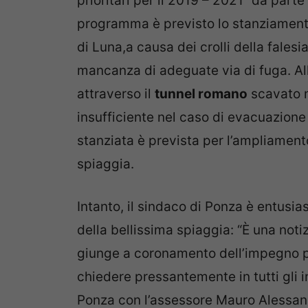
prioritari per il 2019 – 2021” da parte
programma è previsto lo stanziamento 
di Luna,a causa dei crolli della falesi
mancanza di adeguate via di fuga. Alla
attraverso il
tunnel romano
scavato n
insufficiente nel caso di evacuazion
stanziata è prevista per l’ampliamento
spiaggia.
Intanto, il sindaco di Ponza è entusia
della bellissima spiaggia: “È una noti
giunge a coronamento dell’impegno p
chiedere pressantemente in tutti gli i
Ponza con l’assessore Mauro Alessandr