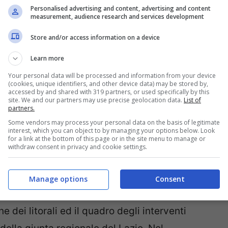
Personalised advertising and content, advertising and content
measurement, audience research and services development
Store and/or access information on a device
Learn more
Your personal data will be processed and information from your device
(cookies, unique identifiers, and other device data) may be stored by,
accessed by and shared with 319 partners, or used specifically by this
site. We and our partners may use precise geolocation data.
List of
partners.
Some vendors may process your personal data on the basis of legitimate
a notizia qualche giorno fa con un post su
interest, which you can object to by managing your options below. Look
for a link at the bottom of this page or in the site menu to manage or
gia di Chiaia di Luna acquista maggiore
withdraw consent in privacy and cookie settings.
.
Manage options
Consent
sibile grazie all’approvazione del “Programma
e dei litorali ed il quadro degli interventi