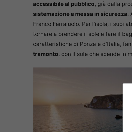
accessibile al pubblico
, già dalla pr
sistemazione e messa in sicurezza
.
Franco Ferraiuolo. Per l’isola, i suoi ab
tornare a prendere il sole e fare il b
caratteristiche di Ponza e d’Italia, f
tramonto
, con il sole che scende in 