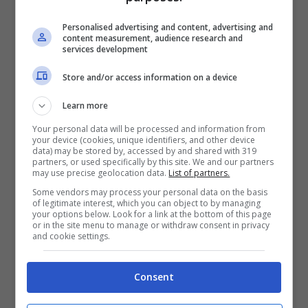
Personalised advertising and content, advertising and
content measurement, audience research and
services development
Store and/or access information on a device
Learn more
Your personal data will be processed and information from
your device (cookies, unique identifiers, and other device
data) may be stored by, accessed by and shared with 319
partners, or used specifically by this site. We and our partners
may use precise geolocation data.
List of partners.
Some vendors may process your personal data on the basis
of legitimate interest, which you can object to by managing
your options below. Look for a link at the bottom of this page
or in the site menu to manage or withdraw consent in privacy
Una tavoletta di Ruby Chocolate, il cioccolato rosa creato
and cookie settings.
da Barry Callebaut (Zacharie Grossen, CC BY-SA 4.0,
Wikicommons)
Consent