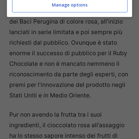
Una novità che ha subito incuriosito tanti
Manage options
consumatori, come l’immediato successo
dei Baci Perugina di colore rosa, all’inizio
lanciati in serie limitata e poi sempre più
richiesti dal pubblico. Ovunque è stato
enorme il successo di pubblico per il Ruby
Chocolate e non è mancato nemmeno il
riconoscimento da parte degli esperti, con
premi per l’innovazione del prodotto negli
Stati Uniti e in Medio Oriente.
Pur non avendo la frutta tra i suoi
ingredienti, il cioccolato rosa all’assaggio
ha lo stesso sapore intenso dei frutti di