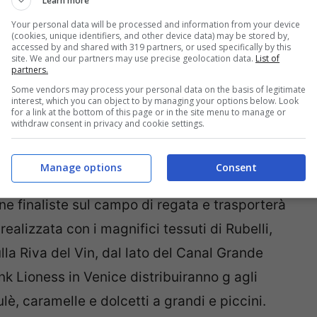
Learn more
regata lungo il celebre canale veneziano e
Your personal data will be processed and information from your device
(cookies, unique identifiers, and other device data) may be stored by,
alto, dove è appesa una calza gigante. La
accessed by and shared with 319 partners, or used specifically by this
site. We and our partners may use precise geolocation data.
List of
egione del Veneto e dal Comune di Venezia.
partners.
Some vendors may process your personal data on the basis of legitimate
interest, which you can object to by managing your options below. Look
time edizioni è stato reso più impegnativo per
for a link at the bottom of this page or in the site menu to manage or
withdraw consent in privacy and cookie settings.
 la
partenza all’altezza dell’edificio della
con direzione verso San Tomà, poi il
giro del
Manage options
Consent
o
e il
ritorno verso Rialto
. Il corteo delle
e finaliste sul campo di regata e trasporterà
realizzata con i magnifici tessuti di Rubelli,
lla Riva del Vin, dal lato del Canal Grande
nk Lioness in Venice distribuiranno g agli
ulè, caramelle e dolcetti a grandi e piccini.