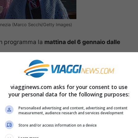
Venezia (Marco Secchi/Getty Images)
in programma la
mattina del 6 gennaio dalle
a
sono le imbarcazioni veneziane utilizzate
rre il tratto di
Canal Grande
tra San Tomà
viagginews.com asks for your consent to use
ra. I cinque canottieri che si sfidano a colpi di
your personal data for the following purposes:
 scialle in lana, cuffie e fazzoletti in testa,
Personalised advertising and content, advertising and content
measurement, audience research and services development
e
“. La gara dura circa
quindici minuti
ed è
emi con i sostenitori degli atleti,
Store and/or access information on a device
e e un folto pubblico di appassionati di