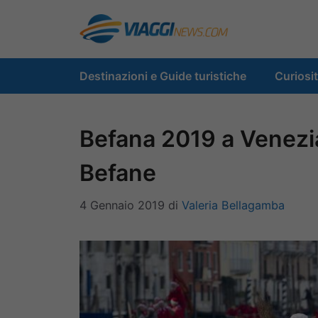
Vai
al
contenuto
Destinazioni e Guide turistiche
Curiosi
Befana 2019 a Venezia
Befane
4 Gennaio 2019
di
Valeria Bellagamba