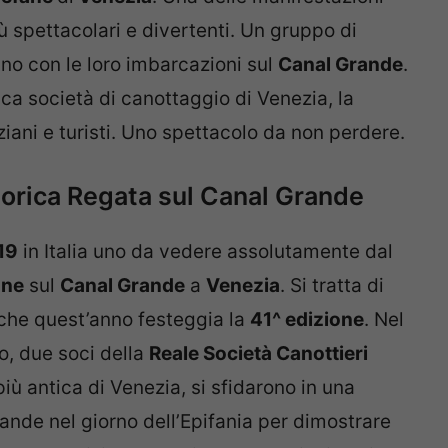
ù spettacolari e divertenti. Un gruppo di
ano con le loro imbarcazioni sul
Canal Grande
.
tica società di canottaggio di Venezia, la
iani e turisti. Uno spettacolo da non perdere.
torica Regata sul Canal Grande
19
in Italia uno da vedere assolutamente dal
ane
sul
Canal Grande
a
Venezia
. Si tratta di
che quest’anno festeggia la
41^ edizione
. Nel
o, due soci della
Reale Società Canottieri
più antica di Venezia, si sfidarono in una
ande nel giorno dell’Epifania per dimostrare