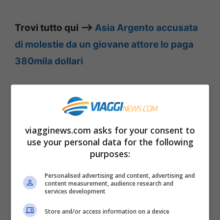
Trovi tutto qui –>
Asia Argento accusata
di molestie da un giovane attore lo paga
380mila dollari
X-Factor 2018: data di inizio
Così come avevamo detto, da
giovedì 6
viagginews.com asks for your consent to
settembre
inizierà
X-Factor 2018
con i
use your personal data for the following
casting. Quest’anno c’è una puntata in più
purposes:
dedicata proprio a questa fase delle
Personalised advertising and content, advertising and
content measurement, audience research and
audizioni in cui i
giudici
di
X-Factor 2018,
services development
Asia Argento, Fedez, Mara Maionchi e
Store and/or access information on a device
Manuel Agnelli
si concentreranno nella