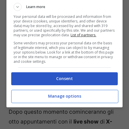
Learn more
scelta iniziale dei loro cantanti. A seguire
Your personal data will be processed and information from
quindi ci saranno:
your device (cookies, unique identifiers, and other device
data) may be stored by, accessed by and shared with 319
partners, or used specifically by this site. We and our partners
may use precise geolocation data.
List of partners.
quattro puntate di audizioni
Some vendors may process your personal data on the basis
2 di Boot Camp
of legitimate interest, which you can object to by managing
your options below. Look for a link at the bottom of this page
1 puntata dedicata agli Home Visit
or in the site menu to manage or withdraw consent in privacy
and cookie settings.
con la scelta finale dei 12 artisti.
Consent
Giudici X-Factor 2018 e
categorie
Manage options
Dopo questo momento cominceranno gli
otto appuntamenti con il
live show
di
X-