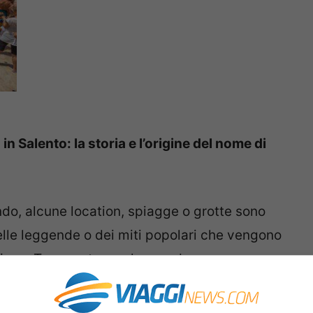
in Salento: la storia e l’origine del nome di
mondo, alcune location, spiagge o grotte sono
elle leggende o dei miti popolari che vengono
zione. Tra queste una leggenda
 quella della
Grotta della Poesia
uno degli
o il Salento e della Puglia.