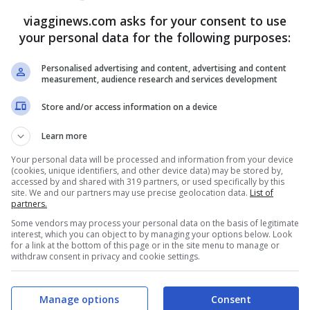
viagginews.com asks for your consent to use
no in Salento leggete anche:
your personal data for the following purposes:
Personalised advertising and content, advertising and content
ibili: dove andare e cosa visitare
measurement, audience research and services development
belle, dove si trovano e come raggiungerle
Store and/or access information on a device
Learn more
a Poesia?
Your personal data will be processed and information from your device
(cookies, unique identifiers, and other device data) may be stored by,
accessed by and shared with 319 partners, or used specifically by this
a, precisamente a metà tra San Foca e Torre
site. We and our partners may use precise geolocation data.
List of
partners.
gliere naturali e insenature uniche che
Some vendors may process your personal data on the basis of legitimate
 indimenticabile. La
Grotta della Poesia
però,
interest, which you can object to by managing your options below. Look
for a link at the bottom of this page or in the site menu to manage or
scina naturale considerata tra le più belle
withdraw consent in privacy and cookie settings.
o per rendersi conto che non si sta mentendo.
Manage options
Consent
grande e Poesia piccola collegate sul fondo da