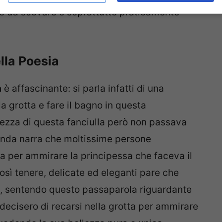
le da scovare e soprattutto praticamente
lla Poesia
a
è affascinante: si parla infatti di una
la grotta e fare il bagno in questa
lezza di questa fanciulla però non passava
enda narra che moltissime persone
a per ammirare la principessa che faceva il
osì tenere, delicate ed eleganti pare che
e, sentendo questo passaparola riguardante
 decisero di recarsi nella grotta per ammirare