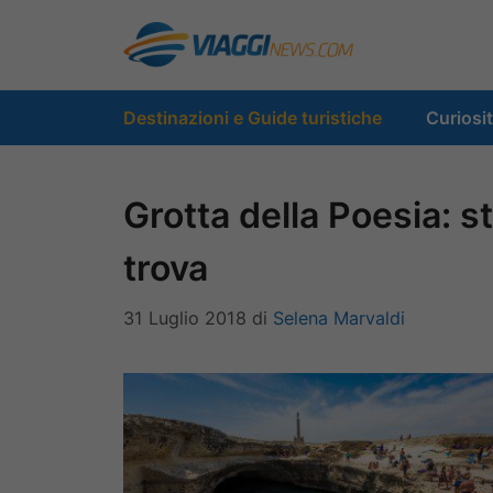
Vai
al
contenuto
Destinazioni e Guide turistiche
Curiosi
Grotta della Poesia: s
trova
31 Luglio 2018
di
Selena Marvaldi