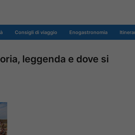
tà
Consigli di viaggio
Enogastronomia
Itinera
toria, leggenda e dove si