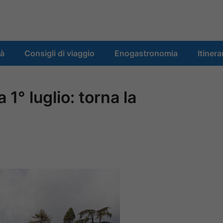
tà
Consigli di viaggio
Enogastronomia
Itinera
1° luglio: torna la