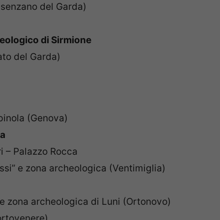
esenzano del Garda)
eologico di Sirmione
ato del Garda)
Spinola (Genova)
va
i – Palazzo Rocca
ssi” e zona archeologica (Ventimiglia)
)
e zona archeologica di Luni (Ortonovo)
rtovenere)