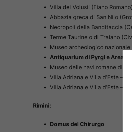
Villa dei Volusii (Fiano Romano
Abbazia greca di San Nilo (Grot
Necropoli della Banditaccia (C
Terme Taurine o di Traiano (Ci
Museo archeologico nazionale 
Antiquarium di Pyrgi e Area a
Museo delle navi romane di N
Villa Adriana e Villa d’Este –
Vi
Villa Adriana e Villa d’Este –
Ar
Rimini:
Domus del Chirurgo