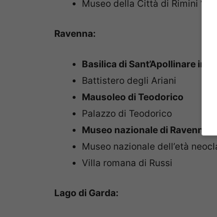
Museo della Città di Rimini “Lui
Ravenna:
Basilica di Sant’Apollinare in 
Battistero degli Ariani
Mausoleo di Teodorico
Palazzo di Teodorico
Museo nazionale di Ravenna
Museo nazionale dell’età neocl
Villa romana di Russi
Lago di Garda: