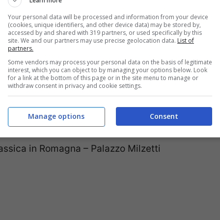
Learn more
gi Tonini”
Your personal data will be processed and information from your device
(cookies, unique identifiers, and other device data) may be stored by,
accessed by and shared with 319 partners, or used specifically by this
site. We and our partners may use precise geolocation data.
List of
partners.
Some vendors may process your personal data on the basis of legitimate
Classe
interest, which you can object to by managing your options below. Look
for a link at the bottom of this page or in the site menu to manage or
withdraw consent in privacy and cookie settings.
Manage options
Consent
assica in Romagna – Palazzo Milzetti