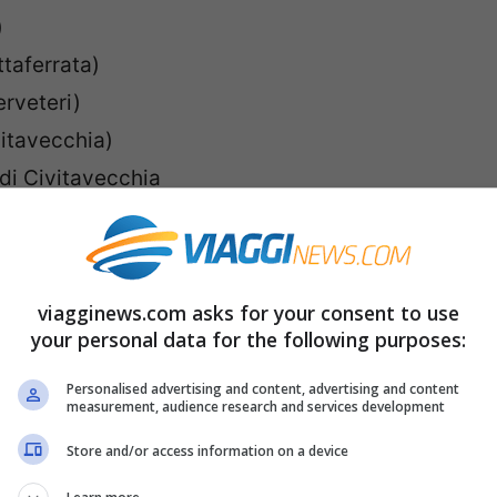
)
taferrata)
erveteri)
vitavecchia)
di Civitavecchia
rcheologica
(Santa Severa)
emi (Nemi)
lla d’Este
(Tivoli)
viagginews.com asks for your consent to use
ea archeologica di Villa Adriana
(Tivoli)
your personal data for the following purposes:
Personalised advertising and content, advertising and content
measurement, audience research and services development
Store and/or access information on a device