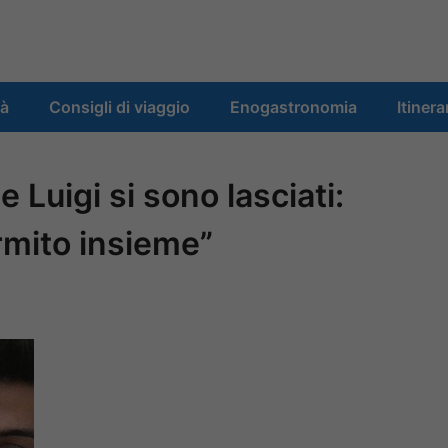
tà
Consigli di viaggio
Enogastronomia
Itinera
 Luigi si sono lasciati:
mito insieme”