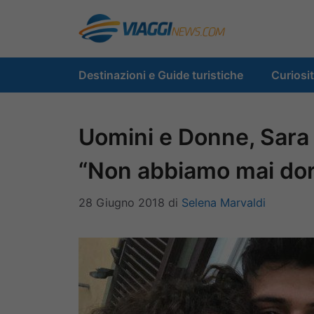
Vai
al
contenuto
Destinazioni e Guide turistiche
Curiosi
Uomini e Donne, Sara e
“Non abbiamo mai dor
28 Giugno 2018
di
Selena Marvaldi