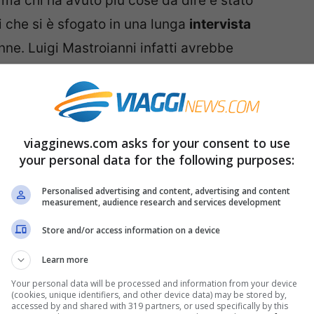
 ma chi ha avuto più cose da dire è stato
i che si è sfogato in una lunga
intervista
nne. Luigi Mastroianni infatti avrebbe
Sara Affi Fella, descrivendo l’ex tronista di
dda già dai primi giorni dopo la scelta.
ui:
viagginews.com asks for your consent to use
your personal data for the following purposes:
anni si sono lasciati dopo un mese di storia
Personalised advertising and content, advertising and content
measurement, audience research and services development
e Donne: “Sara non voleva dormire
Store and/or access information on a device
Learn more
Your personal data will be processed and information from your device
celta a
Uomini e Donne
abbiano trascorso 48
(cookies, unique identifiers, and other device data) may be stored by,
accessed by and shared with 319 partners, or used specifically by this