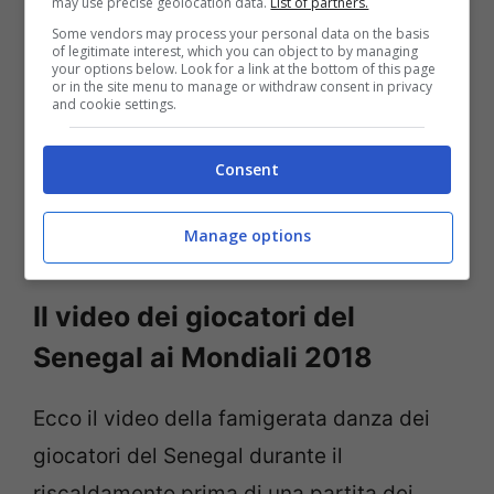
may use precise geolocation data.
List of partners.
posto. Un modo ironico, divertente,
Some vendors may process your personal data on the basis
of legitimate interest, which you can object to by managing
sicuramente nello
spirito dei Mondiali di
your options below. Look for a link at the bottom of this page
or in the site menu to manage or withdraw consent in privacy
calcio
dove oltre alla voglia di vincere che
and cookie settings.
assolutamente accompagna tutti i
giocatori bisogna anche ricordarsi che il
Consent
calcio di fondo è un gioco e come tale va
Manage options
preso è vissuto.
Il video dei giocatori del
Senegal ai Mondiali 2018
Ecco il video della famigerata danza dei
giocatori del Senegal durante il
riscaldamento prima di una partita dei