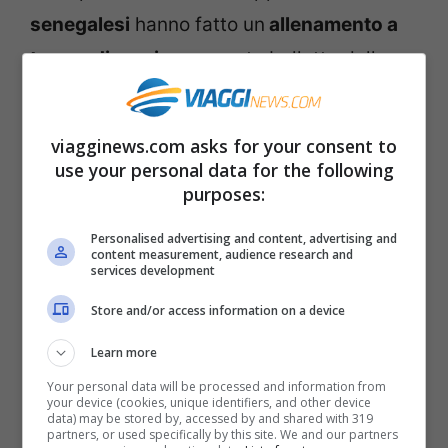
senegalesi
hanno fatto un
allenamento a
tempo di musica
e questo balletto della
nazionale di Aliou Cisse
è diventato
letteralmente virale si comincia subito con
viagginews.com asks for your consent to
una sorta di
ballo di gruppo
. Una cosa
use your personal data for the following
purposes:
semplice, si comincia con un passo a
destra, un passo a sinistra e delle parole
Personalised advertising and content, advertising and
content measurement, audience research and
cantate accompagnate dal battere delle
services development
mani. Poi la squadra si riunisce in cerchio,
Store and/or access information on a device
crea una sorta di nuvoletta e all’interno, a
Learn more
turno, vanno i vari giocatori che si
Your personal data will be processed and information from
esibiscono una piccola danza mentre gli
your device (cookies, unique identifiers, and other device
data) may be stored by, accessed by and shared with 319
altri continuano a muoversi, saltellare sul
partners, or used specifically by this site. We and our partners