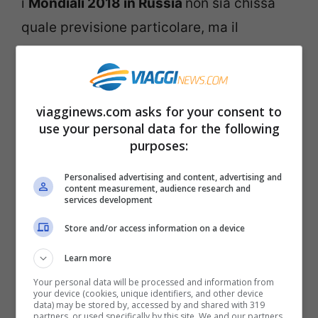
i
Mondiali 2018 in Russia
non sia chissà
quale previsione particolare, ma il
computer dotato di intelligenza artificiale
che elaborato questo pronostico ha
analizzato numerosi fattori come: gli
viagginews.com asks for your consent to
avversari, l’età media dei cacciatori, il
use your personal data for the following
purposes:
numero dei trofei vinti e persino la
composizione demografica del paese di
Personalised advertising and content, advertising and
content measurement, audience research and
provenienza.
services development
Store and/or access information on a device
Squadre favorite per la vittoria
Learn more
ai Mondiali 2018 di Russia
Your personal data will be processed and information from
your device (cookies, unique identifiers, and other device
data) may be stored by, accessed by and shared with 319
Come riporta a Focus tutti questi calcoli,
partners, or used specifically by this site. We and our partners