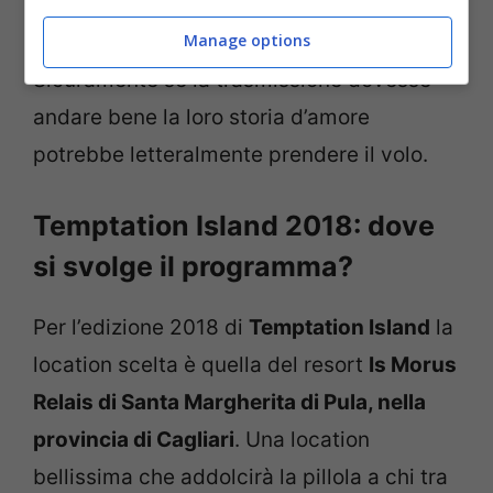
pochino rischioso per i due: Ida vorrà
veramente mettersi così alla prova?
Manage options
Sicuramente se la trasmissione dovesse
andare bene la loro storia d’amore
potrebbe letteralmente prendere il volo.
Temptation Island 2018: dove
si svolge il programma?
Per l’edizione 2018 di
Temptation Island
la
location scelta è quella del resort
Is Morus
Relais di Santa Margherita di Pula, nella
provincia di Cagliari
. Una location
bellissima che addolcirà la pillola a chi tra