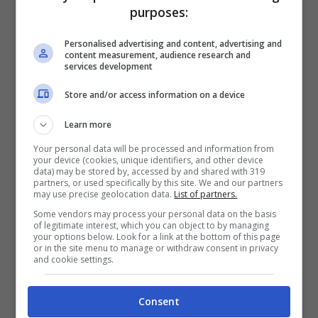
Filippi nelle ultime puntate dedicate al
purposes:
trono over
. La coppia è riuscita finalmente
Personalised advertising and content, advertising and
a trovare il proprio punto di incontro e
content measurement, audience research and
services development
dopo tante litigate hanno coronato il loro
Store and/or access information on a device
sogno d’amore nonostante le difficoltà
Ida
Learn more
Platano e Riccardo Guarnieri
erano tornati
Your personal data will be processed and information from
nello studio di Uomini e Donne dopo poche
your device (cookies, unique identifiers, and other device
data) may be stored by, accessed by and shared with 319
settimane dalla fine della loro storia e
partners, or used specifically by this site. We and our partners
may use precise geolocation data.
List of partners.
avevano raccontato a Maria De Filippi che
Some vendors may process your personal data on the basis
la loro relazione andava a gonfie vele fuori
of legitimate interest, which you can object to by managing
your options below. Look for a link at the bottom of this page
dal programma. Certo è che visti i
or in the site menu to manage or withdraw consent in privacy
and cookie settings.
precedenti mettersi alla prova con
Temptation Island
potrebbe essere un
Consent