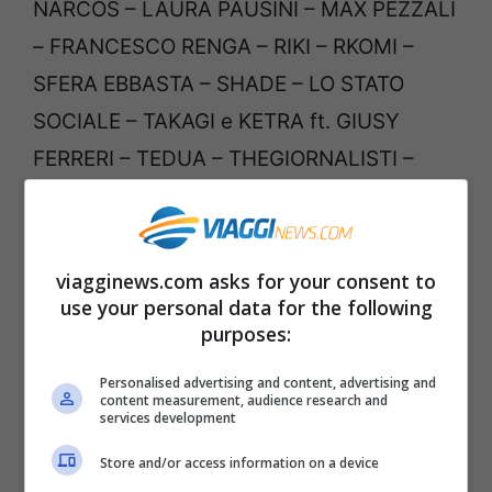
NARCOS – LAURA PAUSINI – MAX PEZZALI
– FRANCESCO RENGA – RIKI – RKOMI –
SFERA EBBASTA – SHADE – LO STATO
SOCIALE – TAKAGI e KETRA ft. GIUSY
FERRERI – TEDUA – THEGIORNALISTI –
ULTIMO – ANTONELLO VENDITTI –
ZUCCHERO…e non solo.
viagginews.com asks for your consent to
Ospiti internazionali: MIHAIL, RITA ORA e
use your personal data for the following
purposes:
ALVARO SOLER.
Personalised advertising and content, advertising and
content measurement, audience research and
Wind Music Awards in tv: le
services development
date della messa in onda
Store and/or access information on a device