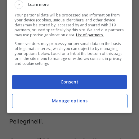
Learn more
Come abbiamo anticipato anche se
Your personal data will be processed and information from
l’appuntamento è all’
Arena di Verona per il
your device (cookies, unique identifiers, and other device
data) may be stored by, accessed by and shared with 319
4 e 5 giugno, Rai Uno
trasmetterà la
partners, or used specifically by this site. We and our partners
may use precise geolocation data.
List of partners.
replica dei
Wind Music Awards 2018
il 5 e
Some vendors may process your personal data on the basis
il 12 giugno, ma con un appuntamento
of legitimate interest, which you can object to by managing
your options below. Look for a link at the bottom of this page
speciale per il 23 giugno con una terza
or in the site menu to manage or withdraw consent in privacy
and cookie settings.
serata che raccoglierà tutti i momenti più
belli delle due serate con un racconto
Consent
anche di tutto ciò che è accaduto dietro le
quinte dell’Arena di Verona.
Manage options
Condurranno Federico Russo e Marica
Pellegrinelli.