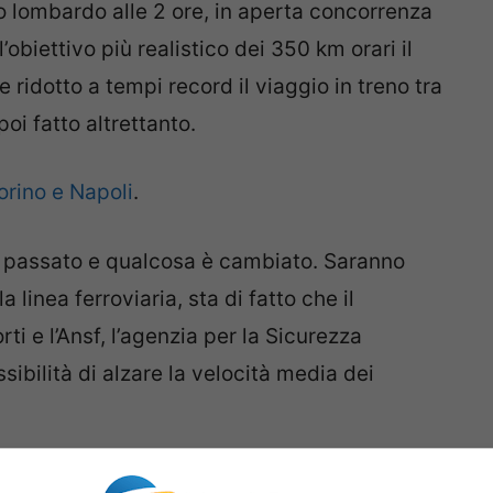
ogo lombardo alle 2 ore, in aperta concorrenza
obiettivo più realistico dei 350 km orari il
idotto a tempi record il viaggio in treno tra
oi fatto altrettanto.
Torino e Napoli
.
 è passato e qualcosa è cambiato. Saranno
la linea ferroviaria, sta di fatto che il
rti e l’Ansf, l’agenzia per la Sicurezza
sibilità di alzare la velocità media dei
nvogli avrebbe sfiorato e non raggiunto