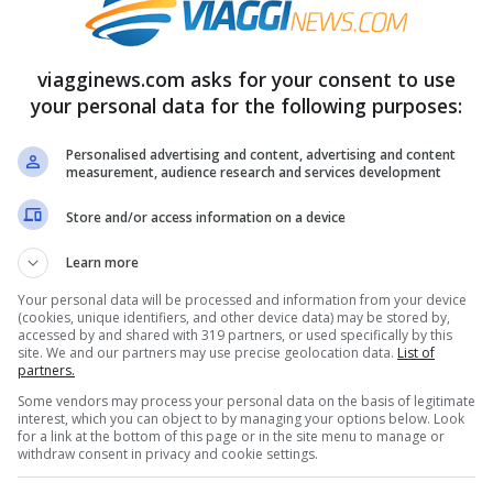
rari, portando la durata del viaggio in treno
 ovvero 15 minuti in meno di quella attuale.
viagginews.com asks for your consent to use
deve aver fatto desistere Ministero e Ansf
your personal data for the following purposes:
a essere rischiosa.
Personalised advertising and content, advertising and content
measurement, audience research and services development
ssiva dell’Ansf sono state inviate nei giorni
Store and/or access information on a device
roviaria italiana, per comunicare che i viaggi
Learn more
i tolleranza per verificare l’effettiva tenuta di
Your personal data will be processed and information from your device
e nazionale nonostante tutti i test fossero
(cookies, unique identifiers, and other device data) may be stored by,
accessed by and shared with 319 partners, or used specifically by this
site. We and our partners may use precise geolocation data.
List of
partners.
Some vendors may process your personal data on the basis of legitimate
interest, which you can object to by managing your options below. Look
for a link at the bottom of this page or in the site menu to manage or
withdraw consent in privacy and cookie settings.