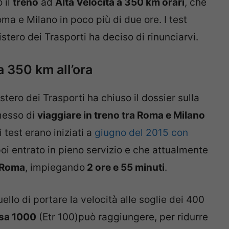
 il
treno
ad
Alta Velocità a 350 km orari
, che
a e Milano in poco più di due ore. I test
nistero dei Trasporti ha deciso di rinunciarvi.
 a 350 km all’ora
istero dei Trasporti ha chiuso il dossier sulla
messo di
viaggiare in treno tra Roma e Milano
mi test erano iniziati a
giugno del 2015 con
poi entrato in pieno servizio e che attualmente
e Roma
, impiegando
2 ore e 55 minuti
.
ello di portare la velocità alle soglie dei 400
sa 1000
(Etr 100)può raggiungere, per ridurre