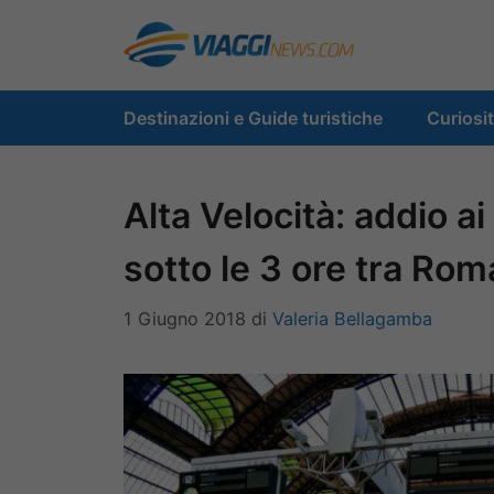
Vai
al
contenuto
Destinazioni e Guide turistiche
Curiosi
Alta Velocità: addio ai
sotto le 3 ore tra Rom
1 Giugno 2018
di
Valeria Bellagamba