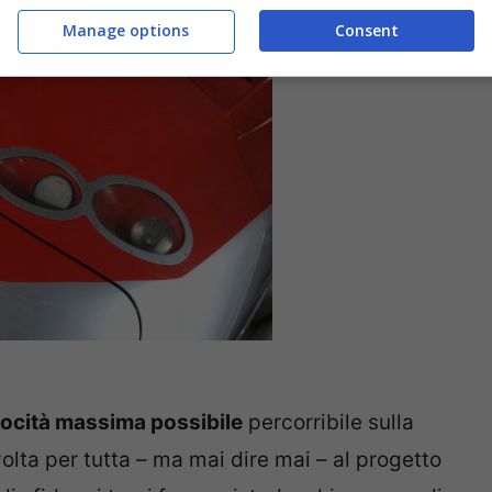
Manage options
Consent
)
locità massima possibile
percorribile sulla
volta per tutta – ma mai dire mai – al progetto