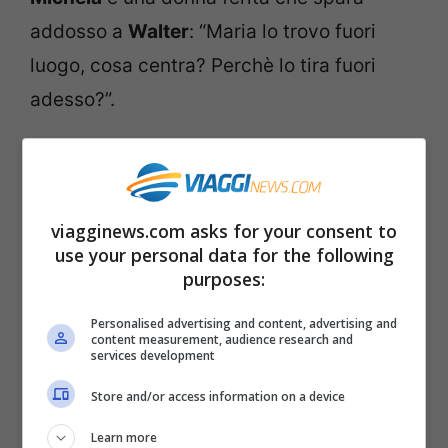
addosso a
Walter
: “Maria lo trovo fuori
luogo, cosa centra? Perchè lo tira fuori
adesso?”.
viagginews.com asks for your consent to
use your personal data for the following
purposes:
Personalised advertising and content, advertising and
content measurement, audience research and
services development
Store and/or access information on a device
Ovviamente nello
studio di Uomini e
Learn more