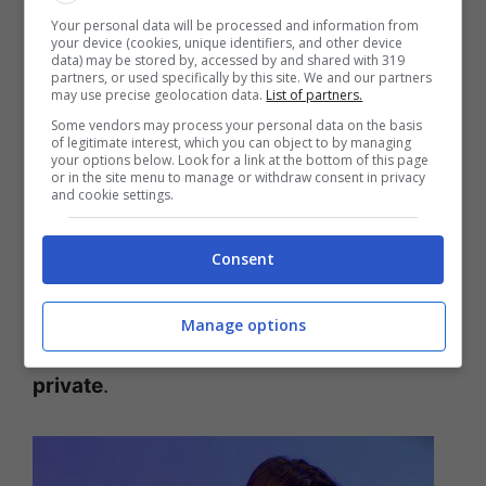
Donne
, in pochi istanti si scatena il
Your personal data will be processed and information from
your device (cookies, unique identifiers, and other device
pandemonio: “Se io invio una
foto
sexy ad
data) may be stored by, accessed by and shared with 319
partners, or used specifically by this site. We and our partners
una donna è perché si crea la situazione”
may use precise geolocation data.
List of partners.
dichiara
Gianni Sperti
, ma
Maria De Filippi
Some vendors may process your personal data on the basis
of legitimate interest, which you can object to by managing
your options below. Look for a link at the bottom of this page
interviene e dice che non è sempre così
or in the site menu to manage or withdraw consent in privacy
and cookie settings.
perchè i perversi possono anche mandare
delle
foto
a caso, ma sicuramente non è il
Consent
caso di Walter. Walter si difende: “Con lei
non c’è stato niente di scandaloso”, ma
Manage options
pare che Walter abbia inviato delle
foto
private
.