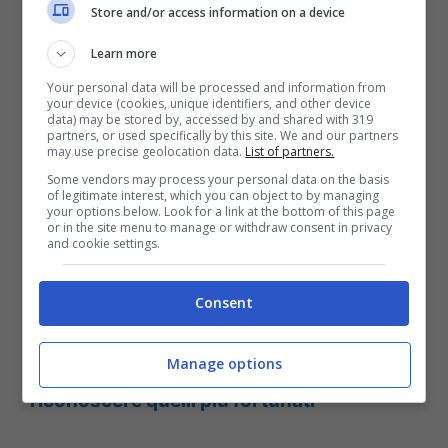
Store and/or access information on a device
ritardatari del Million Day
sono: il 52 è
Learn more
assente da 47 estrazioni, il 17 da 40, il 50
Your personal data will be processed and information from
non si fa vedere da 28 estrazioni, il 39 è
your device (cookies, unique identifiers, and other device
data) may be stored by, accessed by and shared with 319
assente da 27 concorsi e il 26 non esce da
partners, or used specifically by this site. We and our partners
may use precise geolocation data.
List of partners.
25 estrazioni. Al contrario fra i numeri più
Some vendors may process your personal data on the basis
of legitimate interest, which you can object to by managing
frequenti troviamo: il 19 uscito in 19
your options below. Look for a link at the bottom of this page
or in the site menu to manage or withdraw consent in privacy
concorsi, il 53 presente in 16, il 43 e il 34
and cookie settings.
presenti in 14 estrazioni e il 46 uscito 13
volte.
Consent
Manage options
Leggi anche ->
Gratta e Vinci, come
riconoscere quelli più fortunati