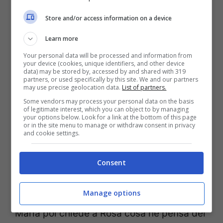
Store and/or access information on a device
“Non ero felice ero rimbecillita Maria –
Learn more
spiega Rosa – Ogni volta che torno qui e
Your personal data will be processed and information from
che rivedo la scelta con Pietro è come se
your device (cookies, unique identifiers, and other device
data) may be stored by, accessed by and shared with 319
fosse la prima volta, io voglio dire ai
partners, or used specifically by this site. We and our partners
may use precise geolocation data.
List of partners.
corteggiatori che hanno una fortuna
Some vendors may process your personal data on the basis
of legitimate interest, which you can object to by managing
infinita, che devono lasciar stare tutto il
your options below. Look for a link at the bottom of this page
or in the site menu to manage or withdraw consent in privacy
resto e approfittare della situazione
and cookie settings.
perchè non esistono soldi o sponsor visto
Consent
che Uomini e Donne potrebbe farvi il
regalo più bello della vostra vita”.
Manage options
Maria poi chiede a Rosa cosa ne pensa dei