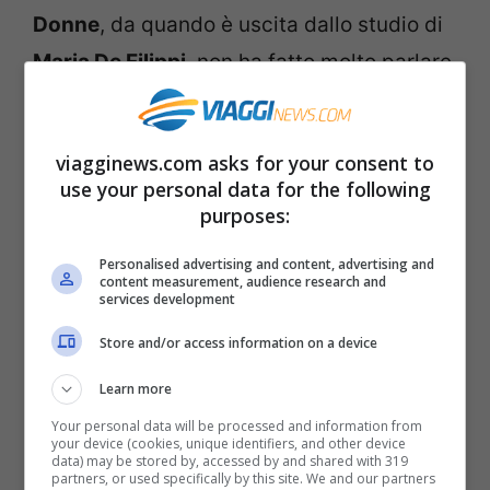
Donne
, da quando è uscita dallo studio di
Maria De Filippi
, non ha fatto molto parlare
di sé. Si sono messi insieme da subito,
hanno iniziato a convivere dopo poco e poi
viagginews.com asks for your consent to
si sono trasferiti in Florida dove Gregucci
use your personal data for the following
sta allenando la squadre degli Under 11
purposes:
dell’Academy della Juventus. La proposta
Personalised advertising and content, advertising and
content measurement, audience research and
di matrimonio è stata un sogno a tutti gli
services development
effetti, ma ancora non si sanno molte news
Store and/or access information on a device
inerenti la location o la data delle nozze.
Learn more
Giustamente del resto, la proposta è
Your personal data will be processed and information from
avvenuta da pochissimo tempo
your device (cookies, unique identifiers, and other device
data) may be stored by, accessed by and shared with 319
partners, or used specifically by this site. We and our partners