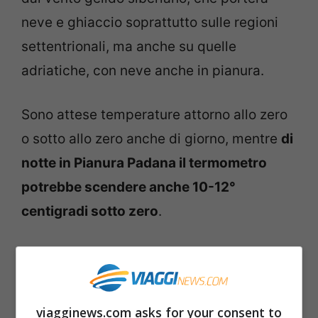
neve e ghiaccio soprattutto sulle regioni
settentrionali, ma anche su quelle
adriatiche, con neve anche in pianura.
Sono attese temperature attorno allo zero
o sotto allo zero anche di giorno, mentre
di
notte in Pianura Padana il termometro
potrebbe scendere anche 10-12°
centigradi sotto zero
.
Al fenomeno del Burian si aggiungerà,
stando alle anticipazioni delle previsioni
meteo, un
vortice di bassa pressione
viagginews.com asks for your consent to