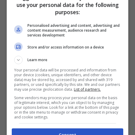
atlantica
che incontrandosi con l’aria
use your personal data for the following
purposes:
gelida siberiana porterà
nevicate in
pianura sulle regioni del Nord ma anche al
Personalised advertising and content, advertising and
content measurement, audience research and
Centro
, soprattutto nell’entroterra, dove la
services development
neve è attesa già tra giovedì 22 e venerdì
Store and/or access information on a device
23 febbraio sulle alte Marche e sulla
Learn more
Romagna. Dove non nevicherà sono attese
Your personal data will be processed and information from
your device (cookies, unique identifiers, and other device
piogge diffuse e locali temporali
.
data) may be stored by, accessed by and shared with 319
partners, or used specifically by this site. We and our partners
may use precise geolocation data.
List of partners.
Nel frattempo, la
Protezione Civile
ha
Some vendors may process your personal data on the basis
of legitimate interest, which you can object to by managing
emesso un avviso di
allerta gialla di
your options below. Look for a link at the bottom of this page
or in the site menu to manage or withdraw consent in privacy
ordinaria criticità per rischio idraulico
and cookie settings.
diffuso
su
Emilia Romagna e Marche
.
Consent