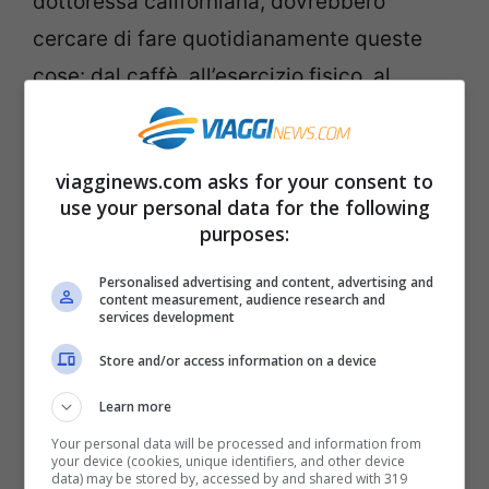
dottoressa californiana, dovrebbero
cercare di fare quotidianamente queste
cose: dal caffè, all’esercizio fisico, al
parlare anche con estranei a bere un
bicchiere di vino. Soprattutto la dottoressa
viagginews.com asks for your consent to
punta sul tema del
dialogo
con
use your personal data for the following
sconosciuti, in quanto
il rischio di morire
purposes:
prematuramente diminuisce se si parla
Personalised advertising and content, advertising and
con un numero di persone al di fuori della
content measurement, audience research and
services development
propria famiglia molto elevato.
Store and/or access information on a device
Pensiero Positivo: aiuta a guarire
Learn more
e a non invecchiare
Your personal data will be processed and information from
your device (cookies, unique identifiers, and other device
data) may be stored by, accessed by and shared with 319