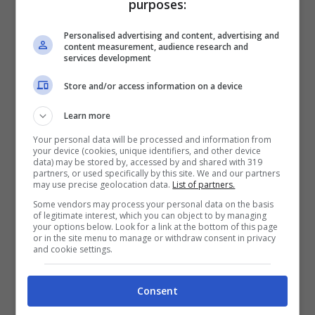
vip e avete soldi da spendere, fate pure.
purposes:
Personalised advertising and content, advertising and
L’unica alternativa è dormire nei dintorni e
content measurement, audience research and
services development
nelle città vicine, per raggiungere poi
Store and/or access information on a device
Sanremo in autobus o in treno. I mezzi
Learn more
pubblici sono preferibili e più veloci,
Your personal data will be processed and information from
perché dato il caos che ci sarà nella
your device (cookies, unique identifiers, and other device
data) may be stored by, accessed by and shared with 319
cittadina sarà impossibile trovare
partners, or used specifically by this site. We and our partners
may use precise geolocation data.
List of partners.
parcheggio e inoltre molte strade saranno
Some vendors may process your personal data on the basis
chiuse. Mentre i mezzi pubblici saranno
of legitimate interest, which you can object to by managing
your options below. Look for a link at the bottom of this page
rafforzati.
or in the site menu to manage or withdraw consent in privacy
and cookie settings.
Anche cercare da dormire nelle immediate
Consent
vicinanze di Saremo, tuttavia, non sarà