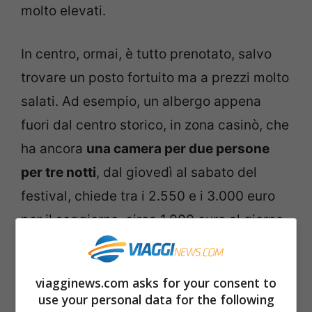
molto elevati.
In centro, ormai, è tutto prenotato, salvo
trovare un posto fortuito ma a prezzi molto
salati. Ad esempio, un albergo appena
fuori dal centro storico, in zona casinò, che
ha ancora
una camera per due persone
per tre notti
, dal giovedì al sabato del
festival, chiede tra i 2.550 e i 3.000 euro
per il soggiorno, circa 1.000 euro al giorno
a coppia, 500 a testa, e oltre all’alloggio di
dà la colazione. Fate voi. Se siete talmente
viagginews.com asks for your consent to
fanatici del Festival di Saremo e dei suoi
use your personal data for the following