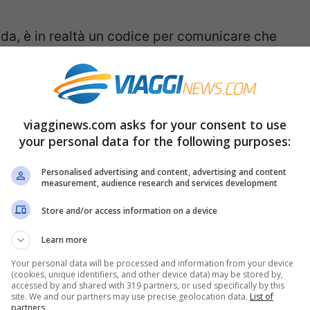
a, è in realtà un codice per comunicare che
suali
e non si sa come uscirne. E’ un’iniziativa
busi o molestie che spesso oltre alla
 difficoltà di non sapere a chi e come
viagginews.com asks for your consent to use
che sta succedendo.
your personal data for the following purposes:
to importante per evitare alle donne lo
Personalised advertising and content, advertising and content
measurement, audience research and services development
nsare a come fare e come procedere. Con
Store and/or access information on a device
stema di protezione parte in automatico,
Learn more
 tempo. Inoltre questa innocua domanda evita
Your personal data will be processed and information from your device
enza che la situazione possa degenerare.
(cookies, unique identifiers, and other device data) may be stored by,
accessed by and shared with 319 partners, or used specifically by this
site. We and our partners may use precise geolocation data.
List of
partners.