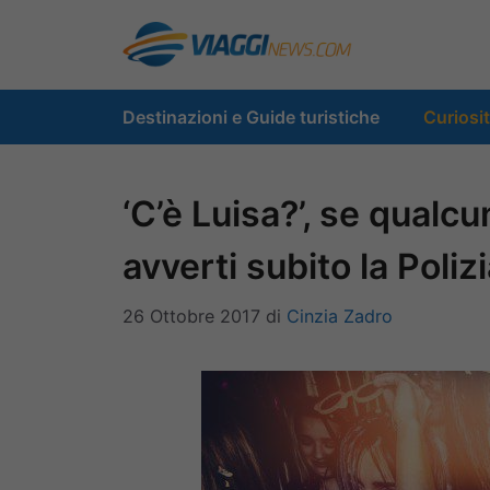
Vai
al
contenuto
Destinazioni e Guide turistiche
Curiosi
‘C’è Luisa?’, se qualc
avverti subito la Poliz
26 Ottobre 2017
di
Cinzia Zadro