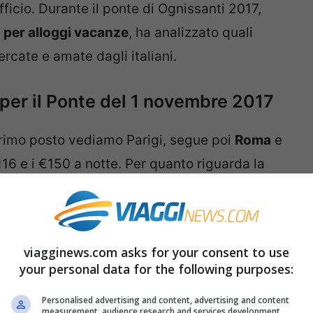
ufficio. Durante il ponte di Ognissanti 2017,
 per alloggi vacanze
, ha analizzato quali
ercate e amate dagli italiani.
 per il Ponte del 1 novembre 2017
primo posto vediamo Parigi, segue poi
Roma
e
116 e i €150 a notte. Per quanto riguarda la
assano molto più tempo nelle città italiane che
he per una questione di vicinanza con la
o. Ma vediamo ora la classifica completa
viagginews.com asks for your consent to use
your personal data for the following purposes:
Personalised advertising and content, advertising and content
measurement, audience research and services development