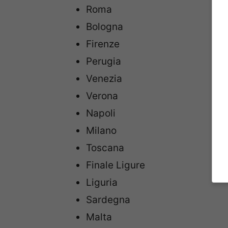
Roma
Bologna
Firenze
Perugia
Venezia
Verona
Napoli
Milano
Toscana
Finale Ligure
Liguria
Sardegna
Malta