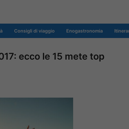
tà
Consigli di viaggio
Enogastronomia
Itinera
017: ecco le 15 mete top