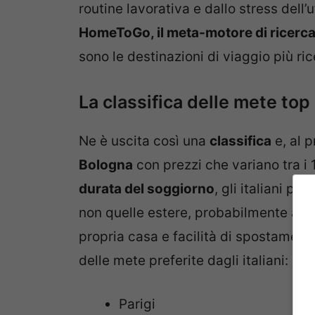
routine lavorativa e dallo stress dell’
HomeToGo, il meta-motore di ricerca
sono le destinazioni di viaggio più ric
La classifica delle mete top
Ne è uscita così una
classifica
e, al 
Bologna
con prezzi che variano tra i 
durata del soggiorno
, gli italiani p
non quelle estere, probabilmente anc
propria casa e facilità di spostament
delle mete preferite dagli italiani:
Parigi