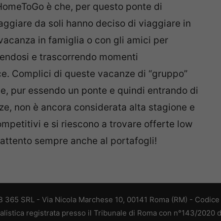
i HomeToGo è che, per questo ponte di
iaggiare da soli hanno deciso di viaggiare in
vacanza in famiglia o con gli amici per
tendosi e trascorrendo momenti
ice. Complici di queste vacanze di “gruppo”
e, pur essendo un ponte e quindi entrando di
nze, non è ancora considerata alta stagione e
mpetitivi e si riescono a trovare offerte low
 attento sempre anche al portafogli!
 365 SRL - Via Nicola Marchese 10, 00141 Roma (RM) - Codice F
alistica registrata presso il Tribunale di Roma con n°143/2020 