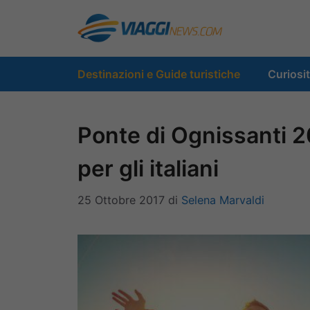
Vai
al
contenuto
Destinazioni e Guide turistiche
Curiosi
Ponte di Ognissanti 2
per gli italiani
25 Ottobre 2017
di
Selena Marvaldi