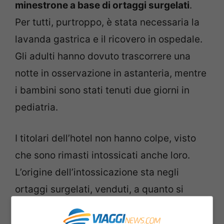
minestrone a base di ortaggi surgelati
.
Per tutti, purtroppo, è stata necessaria la
lavanda gastrica e il ricovero in ospedale.
Gli adulti hanno dovuto trascorrere una
notte in osservazione in astanteria, mentre
i bambini sono stati tenuti due giorni in
pediatria.
I titolari dell’hotel non hanno colpe, visto
che sono rimasti intossicati anche loro.
L’origine dell’intossicazione sta negli
ortaggi surgelati, venduti, a quanto si
apprende, da una nota azienda italiana,
anche se non se ne conosce il nome. Le