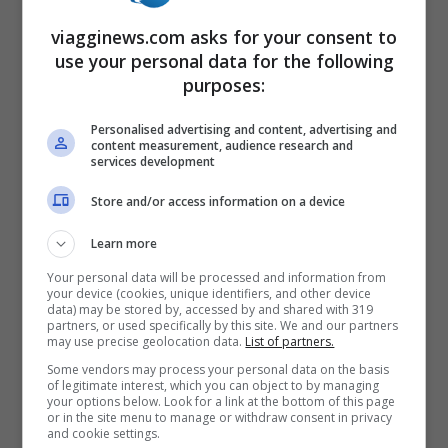
vittime hanno accusato subito i sintomi
viagginews.com asks for your consent to
use your personal data for the following
dell’intossicazione, con
nausea, vertigini e
purposes:
allucinazioni
.
Personalised advertising and content, advertising and
content measurement, audience research and
A sentirsi male subito è stata la moglie del
services development
titolare dell’albergo, che aveva finito di
Store and/or access information on a device
mangiare per prima. Tutto è successo
Learn more
appena un quarto d’ora dopo mangiato. “
Il
Your personal data will be processed and information from
your device (cookies, unique identifiers, and other device
bambino vedeva le papere sul muro e
data) may be stored by, accessed by and shared with 319
partners, or used specifically by this site. We and our partners
parlava con loro
“, ha raccontato il cliente di
may use precise geolocation data.
List of partners.
Voghera al quotidiano La Stampa.
Some vendors may process your personal data on the basis
of legitimate interest, which you can object to by managing
your options below. Look for a link at the bottom of this page
or in the site menu to manage or withdraw consent in privacy
Una vicenda assurda, che sembra ripetere
and cookie settings.