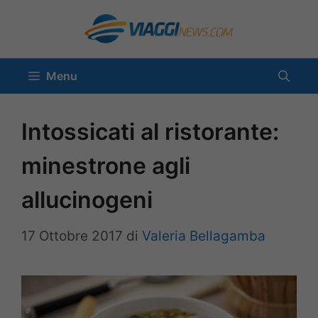
Vai
al
contenuto
Menu
Intossicati al ristorante:
minestrone agli
allucinogeni
17 Ottobre 2017
di
Valeria Bellagamba