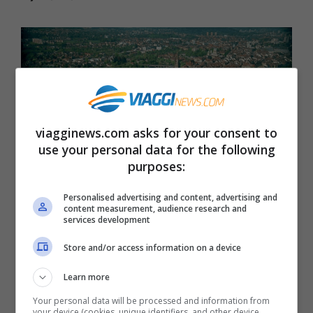
viagginews.com asks for your consent to
use your personal data for the following
purposes:
Personalised advertising and content, advertising and
content measurement, audience research and
services development
Berna dall’alto (Wikipedia)
Store and/or access information on a device
Ottima anche la posizione di
Berna
,
Learn more
capitale della Svizzera con il suo
Your personal data will be processed and information from
bellissimo centro storico medievale, che
your device (cookies, unique identifiers, and other device