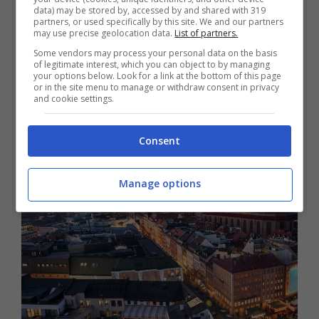
data) may be stored by, accessed by and shared with 319
rappresenta una delle più importanti
partners, or used specifically by this site. We and our partners
may use precise geolocation data.
List of partners.
testimonianze di architettura dell’epoca in
Some vendors may process your personal data on the basis
of legitimate interest, which you can object to by managing
Europa, non a caso Patrimonio Unesco.
your options below. Look for a link at the bottom of this page
or in the site menu to manage or withdraw consent in privacy
and cookie settings.
5) Monaco di Baviera
Consent
Manage options