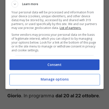
Learn more
gustare tipici piatti locali di stagione. Da
Your personal data will be processed and information from
non perdere gli spiedini di castagne.
your device (cookies, unique identifiers, and other device
data) may be stored by, accessed by and shared with 319
partners, or used specifically by this site. We and our partners
may use precise geolocation data.
List of partners.
Festa Del Marrone a San Giorgio di Susa
Some vendors may process your personal data on the basis
(Torino)
. Evento con stand gastronomici e
of legitimate interest, which you can object to by managing
your options below. Look for a link at the bottom of this page
degustazioni, ma con una parte dedicata
or in the site menu to manage or withdraw consent in privacy
and cookie settings.
anche all’arte e alla cultura, con mostre di
pittura e visite agli affreschi della Cappella
Consent
del Conte. Si terranno anche esibizioni
degli antichi mestieri e spettacoli musicali.
Manage options
La spedalità locale sono i
Marroni di San
Giorio
. In programma
dal 20 al 22 ottobre
.