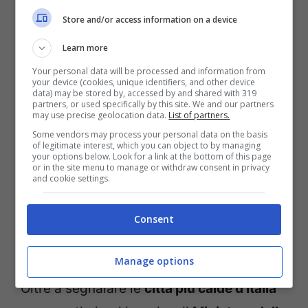
Firenze
Store and/or access information on a device
Frosinone
Learn more
Milano
Your personal data will be processed and information from
your device (cookies, unique identifiers, and other device
Pescara
data) may be stored by, accessed by and shared with 319
partners, or used specifically by this site. We and our partners
Rieti
may use precise geolocation data.
List of partners.
Trieste
Some vendors may process your personal data on the basis
of legitimate interest, which you can object to by managing
Verona
your options below. Look for a link at the bottom of this page
or in the site menu to manage or withdraw consent in privacy
and cookie settings.
I consigli del Ministero della
Consent
Salute per superare
l’emergenza meteo
Manage options
Oltre a segnalare le
città più calde d’Italia