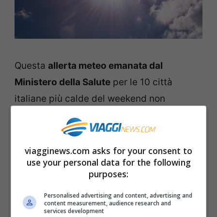
Questa
allerta meteo emanata dal
Ministero della Salute
per le 10 città
italiane più calde del weekend non
significa che nel resto d’Italia la situazione
sia migliore. Anzi. Il
bollino arancione
,
ossia l’allerta media, riguarderà altre città
viagginews.com asks for your consent to
use your personal data for the following
come:
purposes:
Ancona
Personalised advertising and content, advertising and
content measurement, audience research and
Campobasso
services development