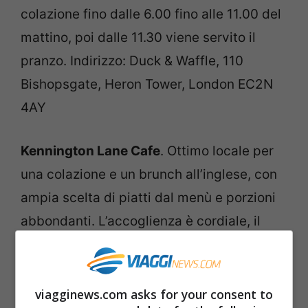
colazione fino dalle 6.00 fino alle 11.00 del
mattino, poi dalle 11.30 viene servito il
pranzo. Indirizzo: Duck & Waffle, 110
Bishopsgate, Heron Tower, London EC2N
4AY
Kennington Lane Cafe
. Ottimo locale per
una colazione e un brunch all’inglese, con
ampia scelta di piatti dal menù e porzioni
abbondanti. L’accoglienza è cordiale, il
servizio veloce e i prezzi contenuti. Si
trova nei pressi del Tamigi, vicino alla
stazione di Vauxhall. Indirizzo: Kennington
viagginews.com asks for your consent to