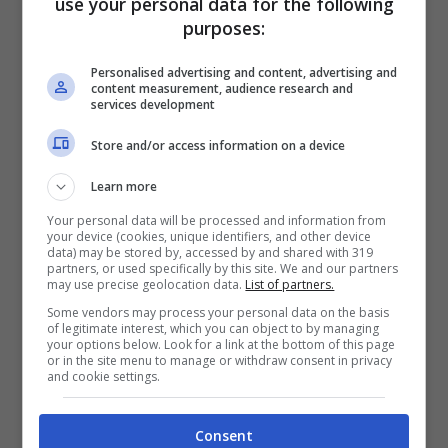
use your personal data for the following
Lane Cafe, 383 Kennington Lane |
purposes:
Vauxhall, Londra.
Personalised advertising and content, advertising and
content measurement, audience research and
Lowry and Baker
. Un delizioso locale per
services development
colazioni e brunch nella zona di Notting
Store and/or access information on a device
Hill, vicino al mercato di Portobello.
Learn more
Propone cibo goloso, elegantemente
Your personal data will be processed and information from
your device (cookies, unique identifiers, and other device
servito in piatti decorati. Il locale è piccolo,
data) may be stored by, accessed by and shared with 319
partners, or used specifically by this site. We and our partners
itnimo e romantico. Un posto imperdibile
may use precise geolocation data.
List of partners.
se capitate in questa zona di Londra.
Some vendors may process your personal data on the basis
of legitimate interest, which you can object to by managing
Indirizzo: Lowry and Baker, 339 Portobello
your options below. Look for a link at the bottom of this page
or in the site menu to manage or withdraw consent in privacy
Rd, North Kensington, London W10 5SA.
and cookie settings.
Consent
Polpo
. Se proprio non riuscite a rinunciare