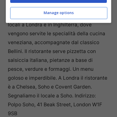
alla cucina italiana, vi consigliamo una
Manage options
sosta al Polpo, una catena con diversi
locali a Londra e in Inghilterra, dove
vengono servite le specialità della cucina
veneziana, accompagnate dal classico
Bellini. Il ristorante serve pizzetta con
salsiccia italiana, pietanze a base di
pesce, verdure e formaggi. Un menu
goloso e imperdibile. A Londra il ristorante
è a Chelsea, Soho e Covent Garden.
Segnaliamo il locale a Soho. Indirizzo:
Polpo Soho, 41 Beak Street, London W1F
9SB