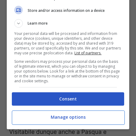
mattina del 15 aprile 2012, 105 anni fa,
Store and/or access information on a device
quando il Titanic affondò, portandosi via
1.500 persone su 2.200 passeggeri.
Learn more
Your personal data will be processed and information from
your device (cookies, unique identifiers, and other device
La mostra si tiene alla
Promotrice delle
data) may be stored by, accessed by and shared with 319
partners, or used specifically by this site. We and our partners
Belle Arti
, in via Balsamo Crivelli 11, e
may use precise geolocation data.
List of partners.
rimarrà aperta fino al 20 giugno prossimo.
Some vendors may process your personal data on the basis
of legitimate interest, which you can object to by managing
Apertura:
tutti
i giorni
, compresi anche 16
your options below. Look for a link at the bottom of this page
or in the site menu to manage or withdraw consent in privacy
and cookie settings.
– 17 – 25 Aprile, 1° Maggio, 2 Giugno. Dalle
ore 10 alle ore 20; sabato dalle ore 10 alle
Consent
ore 22.
Per informazioni:
www.mostratitanic.it
Manage options
Visitabile dunque anche a Pasqua e