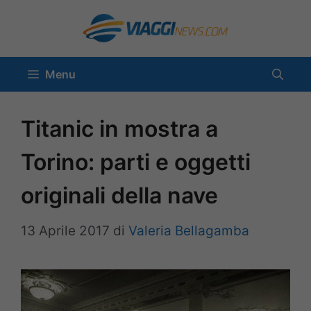
Vai
al
contenuto
Menu
Titanic in mostra a
Torino: parti e oggetti
originali della nave
13 Aprile 2017
di
Valeria Bellagamba